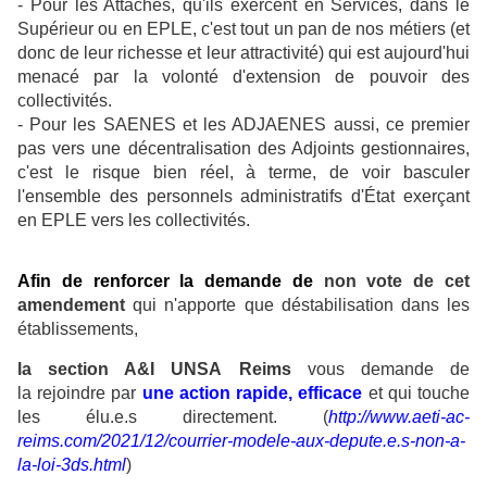
- Pour les Attachés, qu'ils exercent en Services, dans le
Supérieur ou en EPLE, c'est tout un pan de nos métiers (et
donc de leur richesse et leur attractivité) qui est aujourd'hui
menacé par la volonté d'extension de pouvoir des
collectivités.
- Pour les SAENES et les ADJAENES aussi, ce premier
pas vers une décentralisation des Adjoints gestionnaires,
c'est le risque bien réel, à terme, de voir basculer
l'ensemble des personnels administratifs d'État exerçant
en EPLE vers les collectivités.
Afin de renforcer la demande de
non vote de cet
amendement
qui n'apporte que déstabilisation dans les
établissements,
la section A&I UNSA
Reims
vous demande de
la rejoindre par
une action rapide, efficace
et qui touche
les élu.e.s directement. (
http://www.aeti-ac-
reims.com/2021/12/courrier-modele-aux-depute.e.s-non-a-
la-loi-3ds.html
)