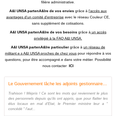
filière administrative.
A&I UNSA partenA&Ire de vos envies
grâce à
l'accès aux
avantages d'un comité d'entreprise
avec le réseau Couleur CE,
sans supplément de cotisations.
A&I UNSA partenA&Ire de vos besoins
grâce à
un accès
privilégié à la FAQ A&I UNSA.
A&I UNSA partenA&Ire particulier
grâce à
un réseau de
militant.e.s A&I UNSA proches de chez vous
pour répondre à vos
questions, pour être accompagné.e dans votre métier.
Possibilité
nous contacter
ICI
Le Gouvernement lâche les adjoints gestionnaires dans l'arrière-boutique des élections ! - Syndicat AetI-UNSA Académie Reims
Trahison ! Mépris ! Ce sont les mots qui reviennent le plus
des personnels depuis qu'ils ont appris, que pour flatter les
élus locaux en mal d'Etat, le Premier ministre leur a "
concédé " l'aut...