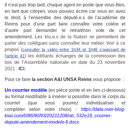
Il n'est pas trop tard, chaque agent en poste que vous êtes,
en tant que citoyen, vous pouvez écrire car vous en avez
le droit, à l'ensemble des député.e.s de l'académie de
Reims pour d'une part faire connaître votre colère et
d'autre part demander le retrait/non vote de cet
amendement. L
es élu.e.s de la Nation se permettent de
parler des collègues sans connaître leur métier. Voir à ce
propos (
consulter la vidéo entre 1h34 et 1h46 s’agissant de
l’article 41
) les édifiants échanges de la commission des
lois de l’Assemblée nationale en date du 23 novembre
2021 :
ICI
.
Pour ce faire
la section A&I UNSA Reims
vous propose :
Un courrier modèle
(en pièce jointe et en lien ci-dessous)
au format modifiable à insérer si possible dans le corps du
courriel (que vous pourrez individualiser et
compléter selon votre choix) :
https://data.over-blog-
kiwi.com/0/86/90/93/20211208/ob_532e18_courrier-
depute-amendement-modele-fi.docx