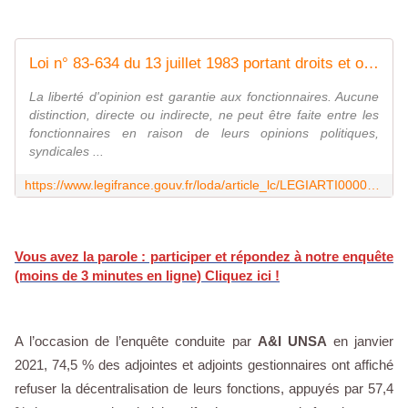
Loi n° 83-634 du 13 juillet 1983 portant droits et obligations des fonctionnaires. Loi dite loi Le Pors.
La liberté d'opinion est garantie aux fonctionnaires. Aucune
distinction, directe ou indirecte, ne peut être faite entre les
fonctionnaires en raison de leurs opinions politiques,
syndicales ...
https://www.legifrance.gouv.fr/loda/article_lc/LEGIARTI000038922808
Vous avez la parole : participer et répondez à notre enquête
(moins de 3 minutes en ligne) Cliquez ici !
A l’occasion de l’enquête conduite par
A&I UNSA
en janvier
2021, 74,5 % des adjointes et adjoints gestionnaires ont affiché
refuser la décentralisation de leurs fonctions, appuyés par 57,4