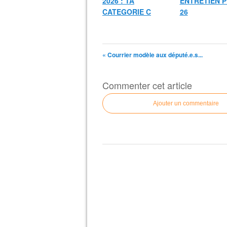
2026 : TA
ENTRETIEN P
CATEGORIE C
26
« Courrier modèle aux député.e.s...
Commenter cet article
Ajouter un commentaire