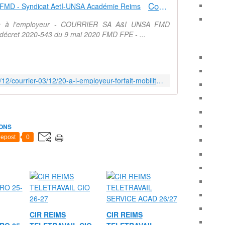
N
Courrier 03/12/20 à l'employeur : FMD - Syndicat AetI-UNSA Académie Reims
I
Q
ique à l'employeur - COURRIER SA A&I UNSA FMD
U
u décret 2020-543 du 9 mai 2020 FMD FPE - ...
E
F
O
R
http://www.aeti-ac-reims.com/2020/12/courrier-03/12/20-a-l-employeur-forfait-mobilites-durable.html
F
A
I
T
M
ONS
O
epost
0
B
I
L
I
T
E
S
D
CIR REIMS
CIR REIMS
U