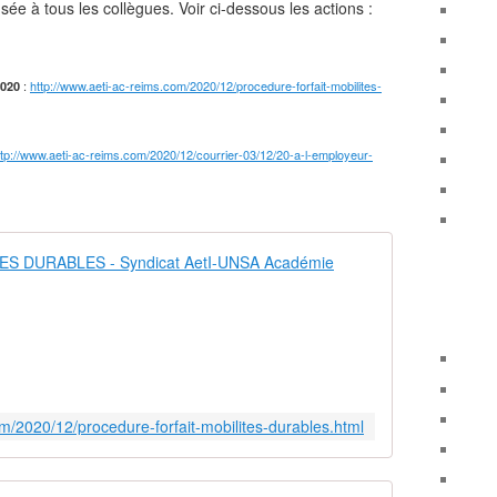
usée à tous les collègues. Voir ci-dessous les actions :
:
http://www.aeti-ac-reims.com/2020/12/procedure-forfait-mobilites-
2020
ttp://www.aeti-ac-reims.com/2020/12/courrier-03/12/20-a-l-employeur-
PROCEDURE 
F
I
C
H
E
T
om/2020/12/procedure-forfait-mobilites-durables.html
E
C
H