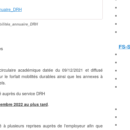
nnuaire_DRH
ilités_annuaire_DRH
FS-
es
circulaire académique datée du 09/12/2021 et diffusé
 le forfait mobilités durables ainsi que les annexes à
els.
sé auprès du service DRH
cembre 2022 au plus tard
.
é à plusieurs reprises auprès de l'employeur afin que