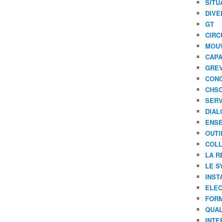
A
SITU
T
DIVE
I
GT
O
CIRC
N
MOU
S
CAPA
U
GREV
R
CONC
L
'
CHS
H
SERV
O
DIAL
N
ENSE
N
OUTI
E
COLL
U
LA R
R
LE S
-
INST
M
ELEC
o
d
FORM
e
QUAL
l
INTE