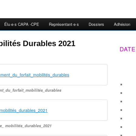
Élu·e·s CAPA -CPE
Représentant·e·s
Dossiers
Adhésion
ilités Durables 2021
DATE
ent_du_forfait_mobilités_durables
t_du_forfait_mobilités_durables
mobilités_durables_2021
e_ mobilités_durables_2021