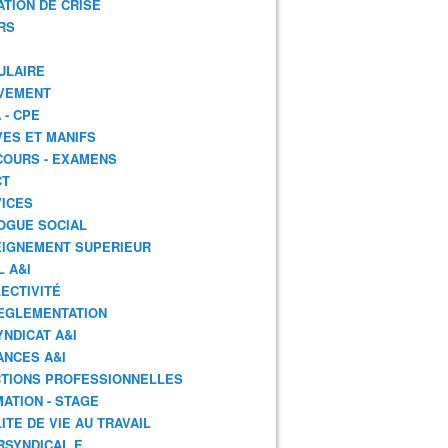
ATION DE CRISE
RS
ULAIRE
VEMENT
 - CPE
ES ET MANIFS
OURS - EXAMENS
CT
ICES
OGUE SOCIAL
IGNEMENT SUPERIEUR
L A&I
ECTIVITÉ
EGLEMENTATION
YNDICAT A&I
ANCES A&I
TIONS PROFESSIONNELLES
ATION - STAGE
ITE DE VIE AU TRAVAIL
RSYNDICAL.E