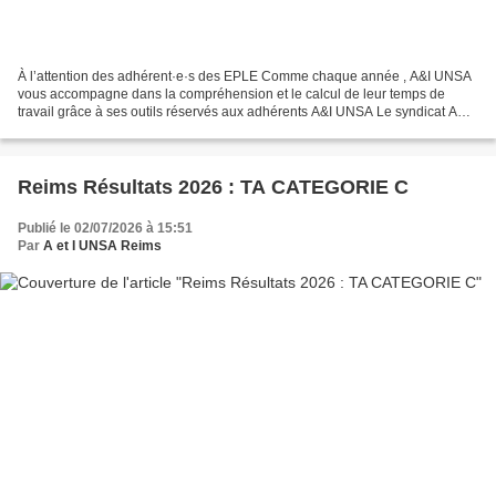
À l’attention des adhérent·e·s des EPLE Comme chaque année , A&I UNSA
vous accompagne dans la compréhension et le calcul de leur temps de
travail grâce à ses outils réservés aux adhérents A&I UNSA Le syndicat A&I
UNSA a conçu un modèle d’emploi du temps...
Reims Résultats 2026 : TA CATEGORIE C
Publié le 02/07/2026 à 15:51
Par
A et I UNSA Reims