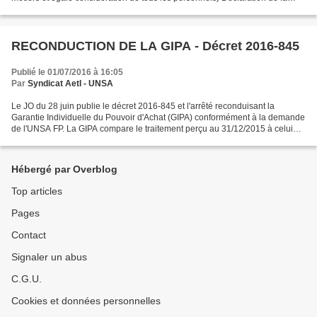
FSU sur l’actualité (Loi travail / droit...
RECONDUCTION DE LA GIPA - Décret 2016-845
Publié le 01/07/2016 à 16:05
Par
Syndicat AetI - UNSA
Le JO du 28 juin publie le décret 2016-845 et l'arrêté reconduisant la
Garantie Individuelle du Pouvoir d'Achat (GIPA) conformément à la demande
de l'UNSA FP. La GIPA compare le traitement perçu au 31/12/2015 à celui
perçu 4 ans plus tôt. S'il est supérieur...
Hébergé par Overblog
Top articles
Pages
Contact
Signaler un abus
C.G.U.
Cookies et données personnelles