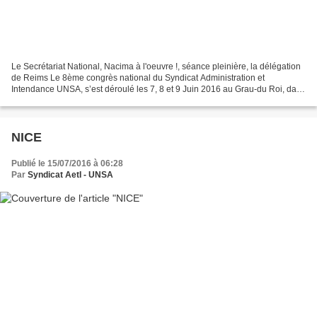
Le Secrétariat National, Nacima à l'oeuvre !, séance pleinière, la délégation
de Reims Le 8ème congrès national du Syndicat Administration et
Intendance UNSA, s’est déroulé les 7, 8 et 9 Juin 2016 au Grau-du Roi, dans
la région Languedoc-Roussillon Midi-Pyrénées....
NICE
Publié le 15/07/2016 à 06:28
Par
Syndicat AetI - UNSA