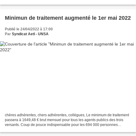
région Grand Est. Suite à...
Minimun de traitement augmenté le 1er mai 2022
Publié le 24/04/2022 à 17:00
Par
Syndicat AetI - UNSA
chères adhérentes, chers adhérentes, collègues, Le minimum de traitement
passera à 1649,48 € brut mensuel pour tous les agents publics des trois
versants. Coup de pouce indispensable pour les 694 000 personnes
concernées. L'UNSA revendique toujours une...