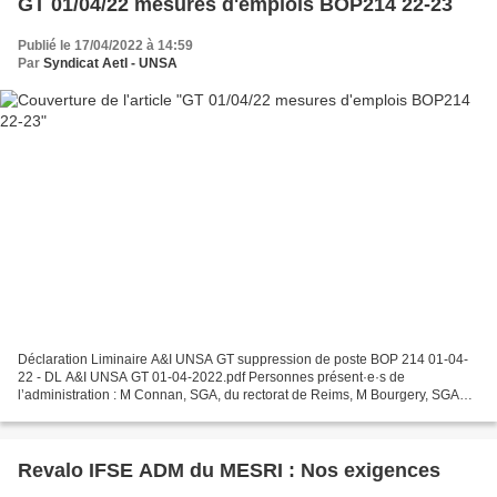
GT 01/04/22 mesures d'emplois BOP214 22-23
Publié le 17/04/2022 à 14:59
Par
Syndicat AetI - UNSA
Déclaration Liminaire A&I UNSA GT suppression de poste BOP 214 01-04-
22 - DL A&I UNSA GT 01-04-2022.pdf Personnes présent·e·s de
l’administration : M Connan, SGA, du rectorat de Reims, M Bourgery, SGAA
DRH, du rectorat de Reims, Mme Laurent , cheffe...
Revalo IFSE ADM du MESRI : Nos exigences