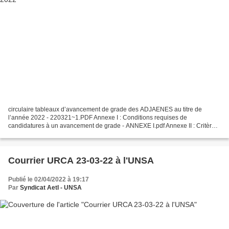
circulaire tableaux d’avancement de grade des ADJAENES au titre de
l’année 2022 - 220321~1.PDF Annexe I : Conditions requises de
candidatures à un avancement de grade - ANNEXE I.pdf Annexe II : Critères
pour l’élaboration du barème - ANNEXE II.pdf Annexe...
Courrier URCA 23-03-22 à l'UNSA
Publié le 02/04/2022 à 19:17
Par
Syndicat AetI - UNSA