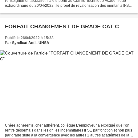
l'enseignement scolaire, Il a été porté au Comité Technique Académique
extraordinaire du 26/04/2022 , le projet de revalorisation des montants IFSE
de la filière Administrative des ADJAENES...
FORFAIT CHANGEMENT DE GRADE CAT C
Publié le 26/04/2022 à 15:38
Par
Syndicat AetI - UNSA
Chère adhérente, cher adhérent, collègue L’employeur a expliqué que l'on
rentre désormais dans les grilles indemnitaires IFSE par fonction et non plus
par grade suite à la convergence avec les autres 2 autres académies de la