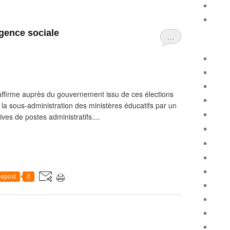
gence sociale
…
éaffirme auprès du gouvernement issu de ces élections
e la sous-administration des ministères éducatifs par un
ves de postes administratifs....
epost
0