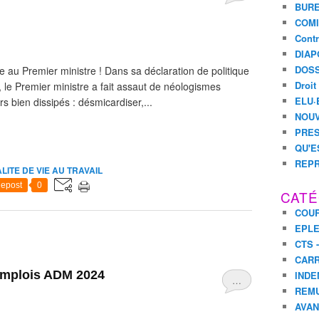
BURE
COMI
Contr
DIAP
DOSS
 au Premier ministre ! Dans sa déclaration de politique
Droit
 le Premier ministre a fait assaut de néologismes
ELU·
rs bien dissipés : désmicardiser,...
NOUV
PRES
QU'E
REPR
LITE DE VIE AU TRAVAIL
epost
0
CATÉ
COUR
EPL
CTS 
CARR
emplois ADM 2024
INDE
…
REM
AVA