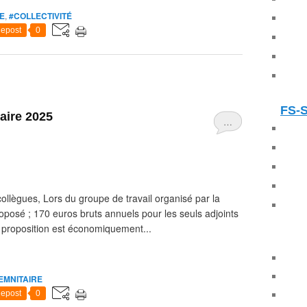
E
,
#COLLECTIVITÉ
epost
0
FS-
aire 2025
…
llègues, Lors du groupe de travail organisé par la
posé ; 170 euros bruts annuels pour les seuls adjoints
e proposition est économiquement...
EMNITAIRE
epost
0