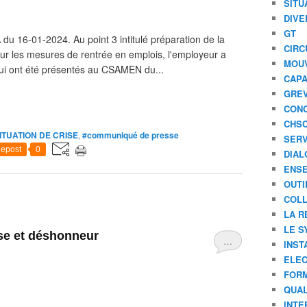
SITU
DIVE
GT
u 16-01-2024. Au point 3 intitulé préparation de la
CIRC
ur les mesures de rentrée en emplois, l'employeur a
MOU
ui ont été présentés au CSAMEN du...
CAPA
GREV
CONC
CHS
ITUATION DE CRISE
,
#communiqué de presse
SERV
epost
0
DIAL
ENSE
OUTI
COLL
LA R
LE S
sse et déshonneur
…
INST
ELEC
FORM
QUAL
INTE