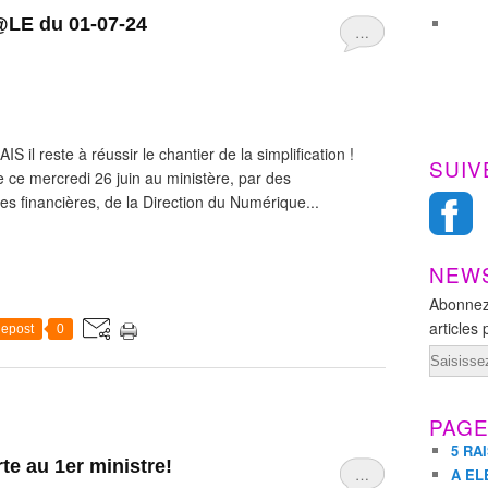
@LE du 01-07-24
…
il reste à réussir le chantier de la simplification !
SUIV
 ce mercredi 26 juin au ministère, par des
res financières, de la Direction du Numérique...
NEW
Abonnez
articles 
epost
0
Email
PAG
5 RA
te au 1er ministre!
…
A EL