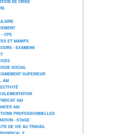
ATION DE CRISE
RS
ULAIRE
VEMENT
 - CPE
ES ET MANIFS
OURS - EXAMENS
CT
ICES
OGUE SOCIAL
IGNEMENT SUPERIEUR
L A&I
ECTIVITÉ
EGLEMENTATION
YNDICAT A&I
ANCES A&I
TIONS PROFESSIONNELLES
ATION - STAGE
ITE DE VIE AU TRAVAIL
RSYNDICAL.E