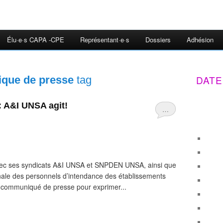
Élu·e·s CAPA -CPE
Représentant·e·s
Dossiers
Adhésion
DATE
que de presse
tag
: A&I UNSA agit!
…
vec ses syndicats A&I UNSA et SNPDEN UNSA, ainsi que
ionale des personnels d’intendance des établissements
n communiqué de presse pour exprimer...