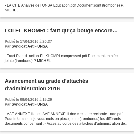
- LAICITE Analyse de l UNSA Education.pdf Document joint (trombone) P.
MICHEL
LOI EL KHOMRI : faut qu’ça bouge encore…
Publié le 17/04/2016 à 20:37
Par
Syndicat AetI - UNSA
- Tract-Plan-d_action-El_KHOMRI-compressed.pdf Document en pièce
jointe (trombone) P. MICHEL
Avancement au grade d'attachés
d'administration 2016
Publié le 09/04/2016 à 15:29
Par
Syndicat AetI - UNSA
- AAE ANNEXE II.doc - AAE ANNEXE III.doc circulaire rectorale - aae.pdf
Pour information, je vous mets en pièce jointe (trombones) les différents
documents concernant : - Accès au corps des attachés d’administration de
l’État au titre de l’année 2016....