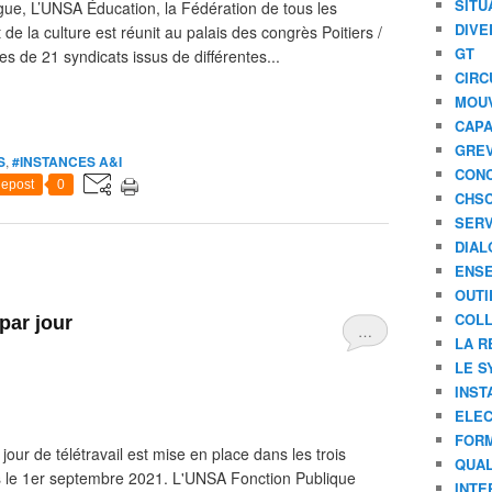
SITU
gue, L’UNSA Éducation, la Fédération de tous les
DIVE
de la culture est réunit au palais des congrès Poitiers /
GT
s de 21 syndicats issus de différentes...
CIRC
MOU
CAPA
GREV
S
,
#INSTANCES A&I
CONC
epost
0
CHS
SERV
DIAL
ENSE
OUTI
COLL
 par jour
…
LA R
LE S
INST
ELEC
FORM
jour de télétravail est mise en place dans les trois
QUAL
is le 1er septembre 2021. L'UNSA Fonction Publique
INTE