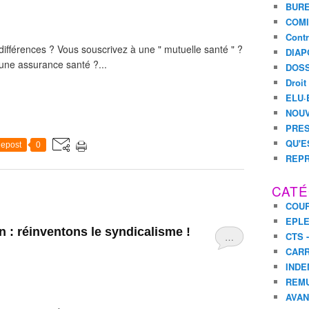
BURE
COMI
Contr
différences ? Vous souscrivez à une " mutuelle santé " ?
DIAP
d'une assurance santé ?...
DOSS
Droit
ELU·
NOUV
PRES
QU'E
epost
0
REPR
CATÉ
COUR
EPL
 : réinventons le syndicalisme !
CTS 
…
CARR
INDE
REM
AVA