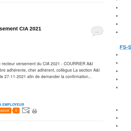
sement CIA 2021
…
FS-
e recteur versement du CIA 2021 - COURRIER A&I
adhérente, cher adhérent, collègue La section A&I
le 27-11-2021 afin de demander la confirmation...
A EMPLOYEUR
epost
0