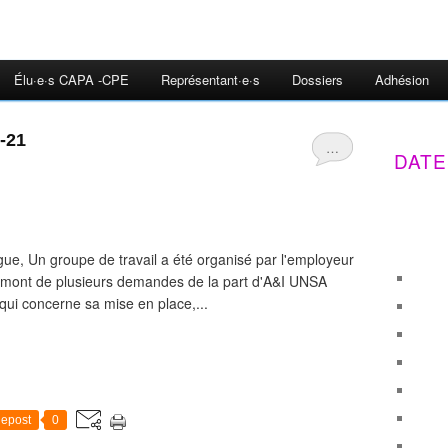
Élu·e·s CAPA -CPE
Représentant·e·s
Dossiers
Adhésion
-21
…
DATE
ue, Un groupe de travail a été organisé par l'employeur
n amont de plusieurs demandes de la part d'A&I UNSA
qui concerne sa mise en place,...
epost
0