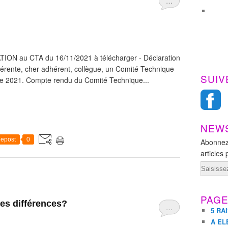
…
ATION au CTA du 16/11/2021 à télécharger - Déclaration
rente, cher adhérent, collègue, un Comité Technique
SUIV
e 2021. Compte rendu du Comité Technique...
NEW
epost
0
Abonnez
articles 
Email
PAG
les différences?
…
5 RA
A EL