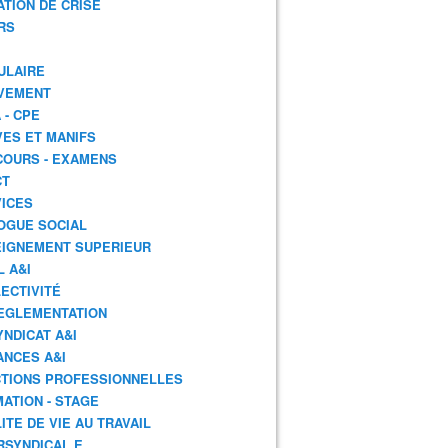
ATION DE CRISE
RS
ULAIRE
VEMENT
 - CPE
ES ET MANIFS
OURS - EXAMENS
CT
ICES
OGUE SOCIAL
IGNEMENT SUPERIEUR
L A&I
ECTIVITÉ
EGLEMENTATION
YNDICAT A&I
ANCES A&I
TIONS PROFESSIONNELLES
ATION - STAGE
ITE DE VIE AU TRAVAIL
RSYNDICAL.E