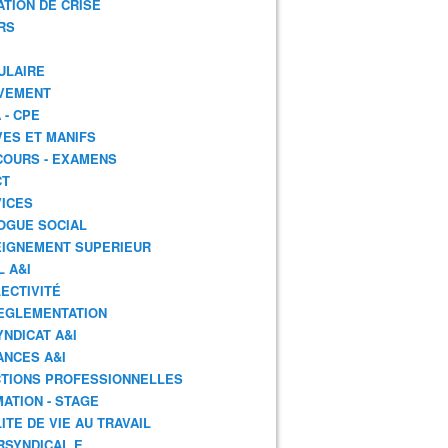
ATION DE CRISE
RS
ULAIRE
VEMENT
 - CPE
ES ET MANIFS
OURS - EXAMENS
CT
ICES
OGUE SOCIAL
IGNEMENT SUPERIEUR
L A&I
ECTIVITÉ
EGLEMENTATION
YNDICAT A&I
ANCES A&I
TIONS PROFESSIONNELLES
ATION - STAGE
ITE DE VIE AU TRAVAIL
RSYNDICAL.E