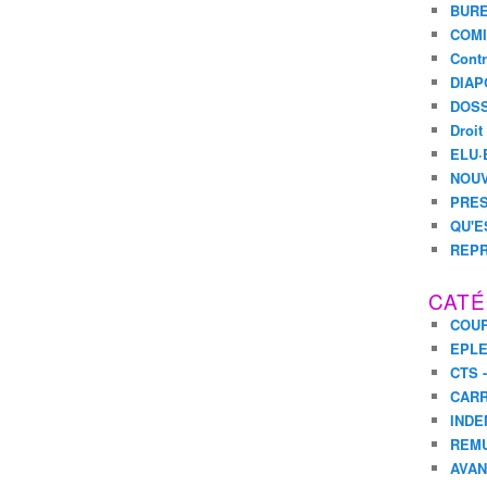
BURE
COMI
Contr
DIAP
DOSS
Droit
ELU·
NOUV
PRES
QU'E
REPR
CATÉ
COUR
EPL
CTS 
CARR
INDE
REM
AVA