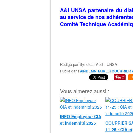
A&I UNSA partenaire du dialo
au service de nos adhérente
Comité Technique Académiq
Rédigé par
Syndicat AetI - UNSA
Publié dans
#INDEMNITAIRE
,
#COURRIER 
R
Vous aimerez aussi :
INFO Employeur CIA
et indemnité 2025
COURRIER SA
11-25 : CIA et