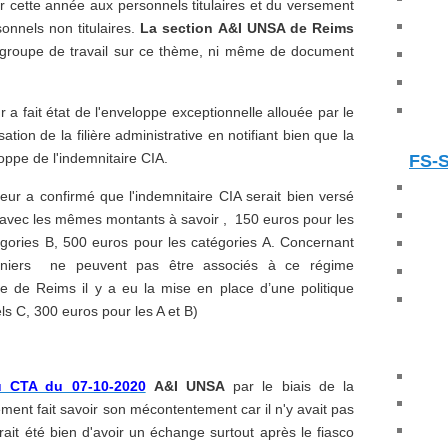
 cette année aux personnels titulaires et du versement
sonnels non titulaires.
La section A&I UNSA de Reims
de groupe de travail sur ce thème, ni même de document
a fait état de l'enveloppe exceptionnelle allouée par le
ation de la filière administrative en notifiant bien que la
loppe de l'indemnitaire CIA.
FS-
yeur a confirmé que l'indemnitaire CIA serait bien versé
avec les mêmes montants à savoir , 150 euros pour les
égories B, 500 euros pour les catégories A.
Concernant
erniers ne peuvent pas être associés à ce régime
e de Reims il y a eu la mise en place d’une politique
ls C, 300 euros pour les A et B)
u CTA du 07-10-2020
A&I UNSA
par le biais de la
ent fait savoir son mécontentement car il n'y avait pas
urait été bien d'avoir un échange surtout après le fiasco