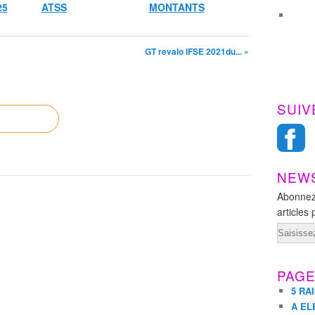
25
ATSS
MONTANTS
GT revalo IFSE 2021du... »
SUIV
NEW
Abonnez
articles 
Email
PAG
5 RA
A EL