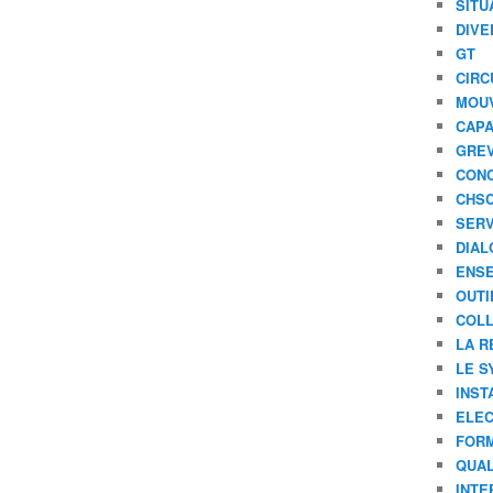
SITU
DIVE
GT
CIRC
MOU
CAPA
GREV
CONC
CHS
SERV
DIAL
ENSE
OUTI
COLL
LA R
LE S
INST
ELEC
FORM
QUAL
INTE