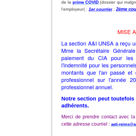
de la
prime COVID
.(dossier qui malgr
l'employeur(
:
1er courrie
r
;
2ème cou
MISE A
La section A&I UNSA a reçu u
Mme la Secrétaire Générale
paiement du CIA pour les pe
l'
indemnité pour les personnels
montants que l'an passé et 
professionnel sur l'année 20
professionnel annuel.
Notre section peut toutefois
adhérents.
Merci de prendre contact avec la
cette adresse courriel :
aeti-reims@a