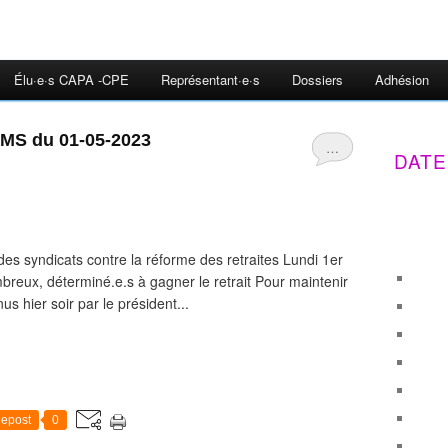
Élu·e·s CAPA -CPE
Représentant·e·s
Dossiers
Adhésion
MS du 01-05-2023
…
DATE
es syndicats contre la réforme des retraites Lundi 1er
eux, déterminé.e.s à gagner le retrait Pour maintenir
nus hier soir par le président...
epost
0