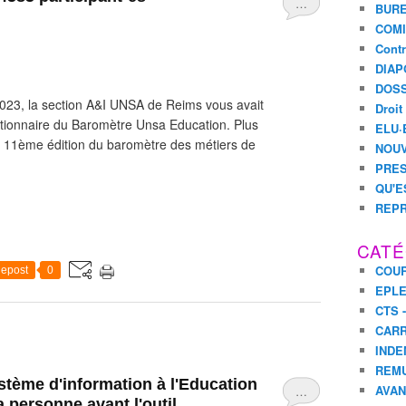
…
BURE
COMI
Contr
DIAP
DOSS
2023, la section A&I UNSA de Reims vous avait
Droit
ionnaire du Baromètre Unsa Education. Plus
ELU·
 la 11ème édition du baromètre des métiers de
NOUV
PRES
QU'E
REPR
CATÉ
COUR
epost
0
EPL
CTS 
CARR
INDE
REM
ème d'information à l'Education
AVA
…
 personne avant l'outil