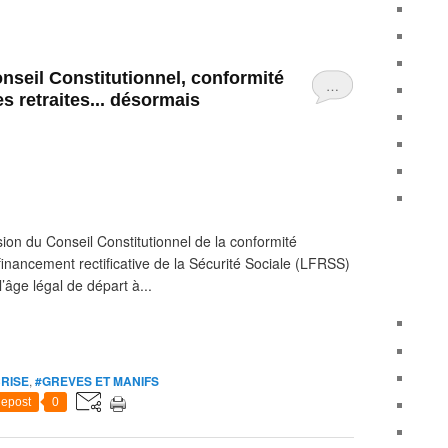
nseil Constitutionnel, conformité
…
les retraites... désormais
sion du Conseil Constitutionnel de la conformité
de financement rectificative de la Sécurité Sociale (LFRSS)
l’âge légal de départ à...
CRISE
,
#GREVES ET MANIFS
epost
0