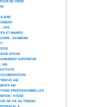
ATION DE CRISE
RS
ULAIRE
VEMENT
 - CPE
ES ET MANIFS
OURS - EXAMENS
CT
ICES
OGUE SOCIAL
IGNEMENT SUPERIEUR
L A&I
ECTIVITÉ
EGLEMENTATION
YNDICAT A&I
ANCES A&I
TIONS PROFESSIONNELLES
ATION - STAGE
ITE DE VIE AU TRAVAIL
RSYNDICAL.E