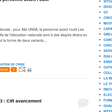
SITU
DIVE
GT
CIRC
MOU
CAPA
tionale : pour A&I UNSA, la personne avant l'outil Les
GREV
tifs de l’éducation nationale sont à des degrés divers en
CONC
d la forme de deux variants,...
CHS
SERV
DIAL
ENSE
UATION DE CRISE
OUTI
epost
0
COLL
LA R
LE S
INST
ELEC
FORM
3 : CIR avancement
…
QUAL
INTE