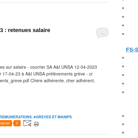
 : retenues salaire
…
FS-
es sur salaire - courrier SA A&I UNSA 12-04-2023
r 17-04-23 à A&I UNSA prélèvements grève - cr
ts_greve.pdf Chère adhérente, cher adhérent,
REMUNERATIONS
,
#GREVES ET MANIFS
epost
0