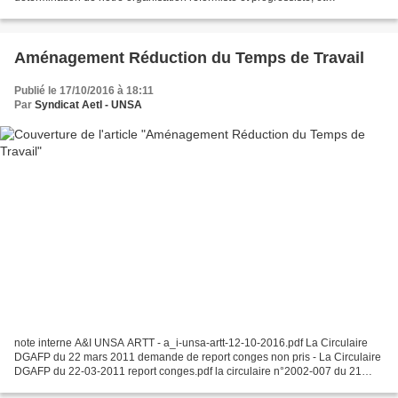
l’intelligence du gouvernement, pour résister...
Aménagement Réduction du Temps de Travail
Publié le 17/10/2016 à 18:11
Par
Syndicat AetI - UNSA
note interne A&I UNSA ARTT - a_i-unsa-artt-12-10-2016.pdf La Circulaire
DGAFP du 22 mars 2011 demande de report conges non pris - La Circulaire
DGAFP du 22-03-2011 report conges.pdf la circulaire n°2002-007 du 21
janvier 2002 - ARTT BO spécial n°4 du...