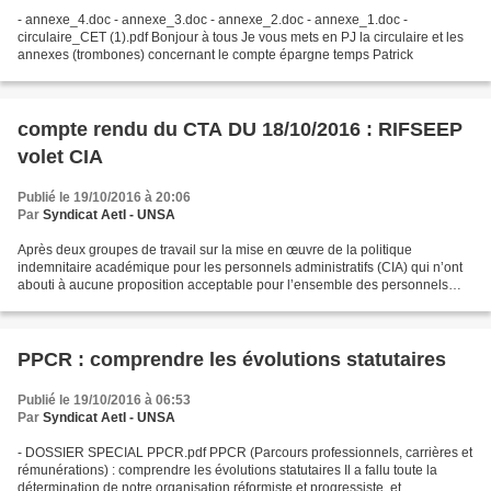
- annexe_4.doc - annexe_3.doc - annexe_2.doc - annexe_1.doc -
circulaire_CET (1).pdf Bonjour à tous Je vous mets en PJ la circulaire et les
annexes (trombones) concernant le compte épargne temps Patrick
compte rendu du CTA DU 18/10/2016 : RIFSEEP
volet CIA
Publié le 19/10/2016 à 20:06
Par
Syndicat AetI - UNSA
Après deux groupes de travail sur la mise en œuvre de la politique
indemnitaire académique pour les personnels administratifs (CIA) qui n’ont
abouti à aucune proposition acceptable pour l’ensemble des personnels
administratifs, le CTA s’est prononcé hier...
PPCR : comprendre les évolutions statutaires
Publié le 19/10/2016 à 06:53
Par
Syndicat AetI - UNSA
- DOSSIER SPECIAL PPCR.pdf PPCR (Parcours professionnels, carrières et
rémunérations) : comprendre les évolutions statutaires Il a fallu toute la
détermination de notre organisation réformiste et progressiste, et