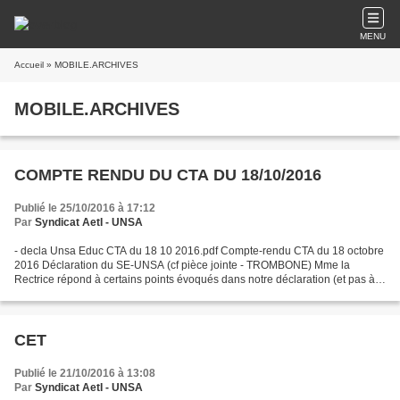
MENU
Accueil
» MOBILE.ARCHIVES
MOBILE.ARCHIVES
COMPTE RENDU DU CTA DU 18/10/2016
Publié le 25/10/2016 à 17:12
Par
Syndicat AetI - UNSA
- decla Unsa Educ CTA du 18 10 2016.pdf Compte-rendu CTA du 18 octobre
2016 Déclaration du SE-UNSA (cf pièce jointe - TROMBONE) Mme la
Rectrice répond à certains points évoqués dans notre déclaration (et pas à
celle de la FSU qui n’aborde que des questions...
CET
Publié le 21/10/2016 à 13:08
Par
Syndicat AetI - UNSA