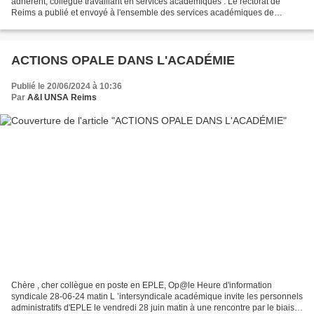
adhérent, collègue travaillant en services académiques : Le rectorat de
Reims a publié et envoyé à l'ensemble des services académiques de
l'académie de Reims par courriel le 13/06/2024 à 16H07...
ACTIONS OPALE DANS L'ACADÉMIE
Publié le 20/06/2024 à 10:36
Par
A&I UNSA Reims
Chère , cher collègue en poste en EPLE, Op@le Heure d'information
syndicale 28-06-24 matin L ’intersyndicale académique invite les personnels
administratifs d'EPLE le vendredi 28 juin matin à une rencontre par le biais