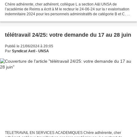
Chère adhérente, cher adhérent, collègue L a section A&I UNSA de
l’académie de Reims a écrit à M le recteur le 24-06-24 sur la r evalorisation
indemnitaire 2024 pour les personnels administratifs de catégorie B et C. Ce
courrier fait suite à la note ministérielle...
télétravail 24/25: votre demande du 17 au 28 juin
Publié le 21/06/2024 à 20:05
Par
Syndicat AetI - UNSA
TELETRAVAIL EN SERVICES ACADEMIQUES Chère adhérente, cher