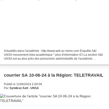
Actualités dans l'académie : http://www.aeti-ac-reims.com Enquête A&I
UNSA mouvement intra-académique * plus d'information ICI La section A&I
UNSA est au plus près des personnels administratifs de l'académie.
Présente en amont et pendant , la section...
courrier SA 10-06-24 à la Région: TELETRAVAIL
Publié le 11/06/2024 à 09:08
Par
Syndicat AetI - UNSA