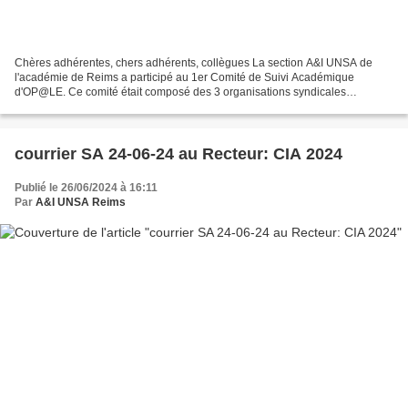
Chères adhérentes, chers adhérents, collègues La section A&I UNSA de
l'académie de Reims a participé au 1er Comité de Suivi Académique
d'OP@LE. Ce comité était composé des 3 organisations syndicales
représentatives au CSA académique. La mise en place...
courrier SA 24-06-24 au Recteur: CIA 2024
Publié le 26/06/2024 à 16:11
Par
A&I UNSA Reims