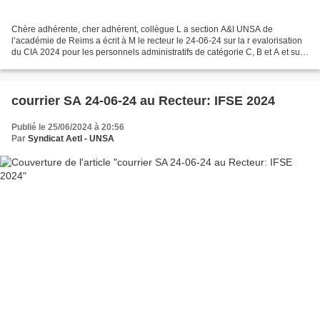
Chère adhérente, cher adhérent, collègue L a section A&I UNSA de
l’académie de Reims a écrit à M le recteur le 24-06-24 sur la r evalorisation
du CIA 2024 pour les personnels administratifs de catégorie C, B et A et sur
la prime assimilée pour les personnels...
courrier SA 24-06-24 au Recteur: IFSE 2024
Publié le 25/06/2024 à 20:56
Par
Syndicat AetI - UNSA