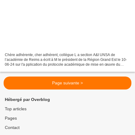
Chère adhérente, cher adhérent, collègue L a section A&I UNSA de
l’académie de Reims a écrit à M le président de la Région Grand Est le 10-
06-24 sur l'a pplication du protocole académique de mise en œuvre du
télétravail, équipement informatique par la...
Page suivante >
Hébergé par Overblog
Top articles
Pages
Contact