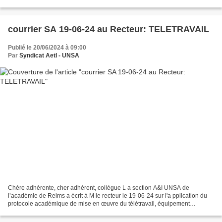
de l'heure d'information syndicale...
courrier SA 19-06-24 au Recteur: TELETRAVAIL
Publié le 20/06/2024 à 09:00
Par
Syndicat AetI - UNSA
Chère adhérente, cher adhérent, collègue L a section A&I UNSA de
l’académie de Reims a écrit à M le recteur le 19-06-24 sur l'a pplication du
protocole académique de mise en œuvre du télétravail, équipement
informatique par la région. Ce courrier fait...