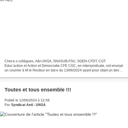
Cher.e.s collègues, A&I-UNSA, SNASUB-FSU, SGEN-CFDT, CGT
Educ’action et Action et Démocratie CFE CGC, en intersyndicale, ont envoyé
un courrier à M le Recteur en dat e du 13/06/2024 ayant pour objet un devoir
d'alerte concernant le progiciel OPALE. Cette...
Toutes et tous ensemble !!!
Publié le 12/06/2024 à 12:56
Par
Syndicat AetI - UNSA