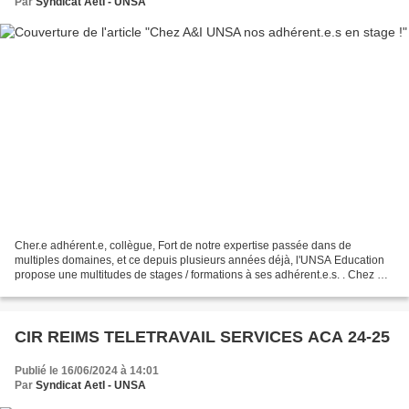
Par
Syndicat AetI - UNSA
Cher.e adhérent.e, collègue, Fort de notre expertise passée dans de
multiples domaines, et ce depuis plusieurs années déjà, l'UNSA Education
propose une multitudes de stages / formations à ses adhérent.e.s. . Chez A&I
UNSA, cette année scolaire se déroule...
CIR REIMS TELETRAVAIL SERVICES ACA 24-25
Publié le 16/06/2024 à 14:01
Par
Syndicat AetI - UNSA