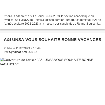
Cher·e·s adhérent.e.s, Le Jeudi 06-07-2023, la section académique du
syndicat AetI-UNSA de Reims a fait son dernier Bureau Académique (BA) de
l'année scolaire 2022-2023 à la maison des syndicats de Reims , lieu central
pour notre section. Beaucoup de...
A&I UNSA VOUS SOUHAITE BONNE VACANCES
Publié le 11/07/2023 à 15:44
Par
Syndicat AetI - UNSA