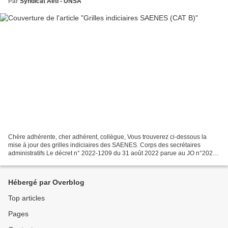
Par
Syndicat AetI - UNSA
Chère adhérente, cher adhérent, collègue, Vous trouverez ci-dessous la
mise à jour des grilles indiciaires des SAENES. Corps des secrétaires
administratifs Le décret n° 2022-1209 du 31 août 2022 parue au JO n°202
du 1er septembre 2022 a modifié depuis...
Hébergé par Overblog
Top articles
Pages