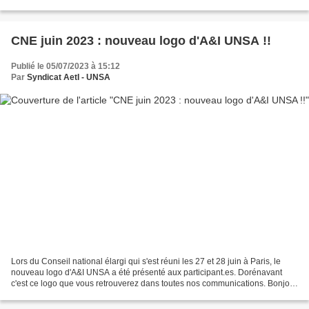
Spécial Académique (CSA SA) a été réuni le 30 juin...
CNE juin 2023 : nouveau logo d'A&I UNSA !!
Publié le 05/07/2023 à 15:12
Par
Syndicat AetI - UNSA
Lors du Conseil national élargi qui s'est réuni les 27 et 28 juin à Paris, le
nouveau logo d'A&I UNSA a été présenté aux participant.es. Dorénavant
c'est ce logo que vous retrouverez dans toutes nos communications. Bonjour
à toutes et tous Jean-Marc Boeuf,...