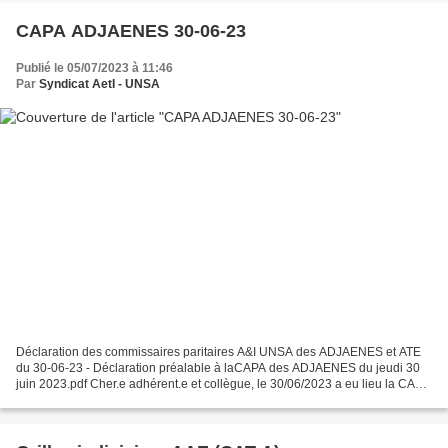
CAPA ADJAENES 30-06-23
Publié le 05/07/2023 à 11:46
Par
Syndicat AetI - UNSA
Déclaration des commissaires paritaires A&I UNSA des ADJAENES et ATE
du 30-06-23 - Déclaration préalable à laCAPA des ADJAENES du jeudi 30
juin 2023.pdf Cher.e adhérent.e et collègue, le 30/06/2023 a eu lieu la CAPA
des ADJAENES et ATE. Vous trouverez...