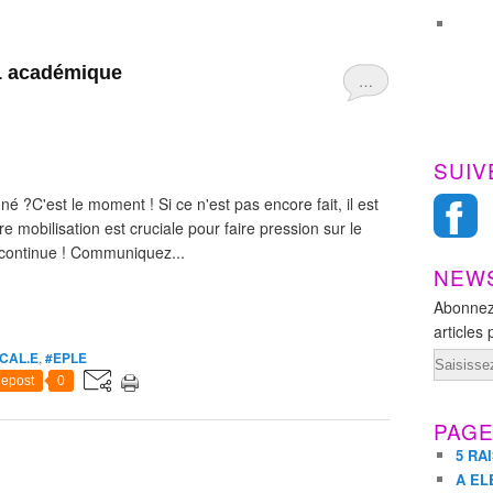
°1 académique
…
SUIV
é ?C'est le moment ! Si ce n'est pas encore fait, il est
e mobilisation est cruciale pour faire pression sur le
 continue ! Communiquez...
NEW
Abonnez
articles 
CAL.E
,
#EPLE
Email
epost
0
PAG
5 RA
A EL