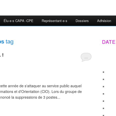
Élu·e·s CAPA -CPE
Représentant·e·s
Dossiers
Adhésion
DATE
os
tag
 !
…
cette année de s'attaquer au service public auquel
ormations et d'Orientation (CIO). Lors du groupe de
nnoncé la suppressions de 3 postes...