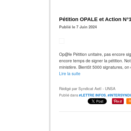
Pétition OPALE et Action N
Publié le 7 Juin 2024
Op@le Pétition unitaire, pas encore sign
encore temps de signer la pétition. Notr
ministère. Bientôt 5000 signatures, on
Lire la suite
Rédigé par
Syndicat AetI - UNSA
Publié dans
#LETTRE INFOS
,
#INTERSYNDI
R