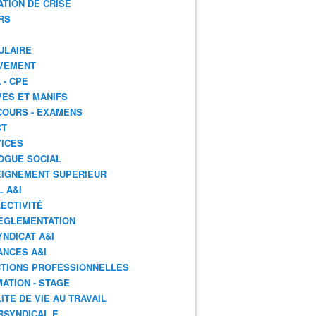
ATION DE CRISE
RS
ULAIRE
VEMENT
 - CPE
ES ET MANIFS
OURS - EXAMENS
CT
ICES
OGUE SOCIAL
IGNEMENT SUPERIEUR
L A&I
ECTIVITÉ
EGLEMENTATION
YNDICAT A&I
ANCES A&I
TIONS PROFESSIONNELLES
ATION - STAGE
ITE DE VIE AU TRAVAIL
RSYNDICAL.E