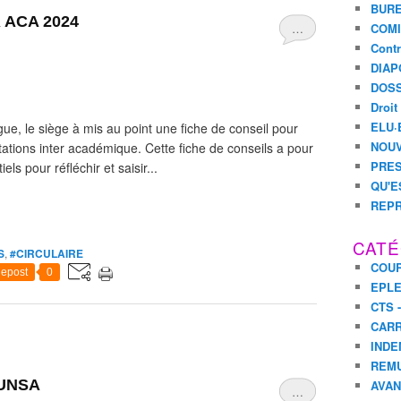
BURE
 ACA 2024
…
COMI
Contr
DIAP
DOSS
Droit
ELU·
ue, le siège à mis au point une fiche de conseil pour
NOUV
ations inter académique. Cette fiche de conseils a pour
PRES
ls pour réfléchir et saisir...
QU'E
REPR
CATÉ
S
,
#CIRCULAIRE
COUR
epost
0
EPL
CTS 
CARR
INDE
REM
 UNSA
AVA
…