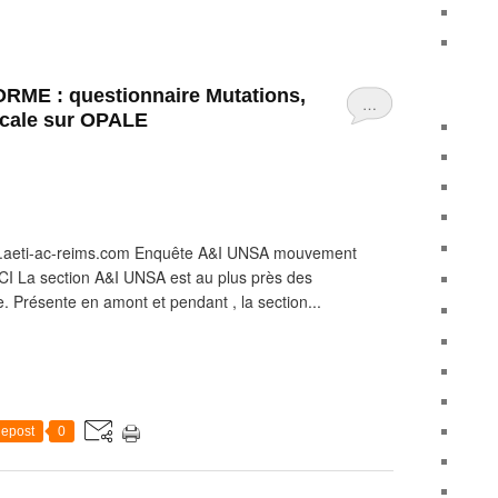
ME : questionnaire Mutations,
…
dicale sur OPALE
www.aeti-ac-reims.com Enquête A&I UNSA mouvement
ICI La section A&I UNSA est au plus près des
. Présente en amont et pendant , la section...
epost
0