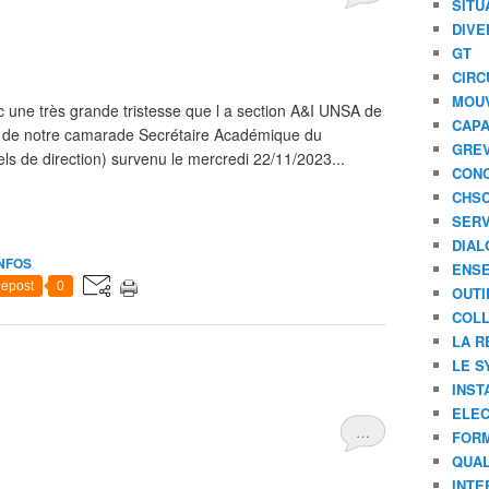
SITU
DIVE
GT
CIRC
MOU
c une très grande tristesse que l a section A&I UNSA de
CAPA
s de notre camarade Secrétaire Académique du
GREV
 de direction) survenu le mercredi 22/11/2023...
CONC
CHS
SERV
DIAL
INFOS
ENSE
epost
0
OUTI
COLL
LA R
LE S
INST
ELEC
…
FORM
QUAL
INTE