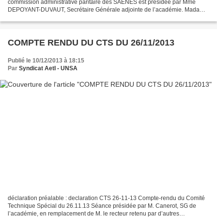
commission administrative paritaire des SAENES est présidée par Mme
DEPOYANT-DUVAUT, Secrétaire Générale adjointe de l’académie. Madame
TURLURE Pascale est nommé secrétaire de séance. Madame MILLOT...
COMPTE RENDU DU CTS DU 26/11/2013
Publié le 10/12/2013 à 18:15
Par
Syndicat AetI - UNSA
déclaration préalable : declaration CTS 26-11-13 Compte-rendu du Comité
Technique Spécial du 26.11.13 Séance présidée par M. Canerot, SG de
l’académie, en remplacement de M. le recteur retenu par d’autres