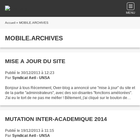
MENU
Accueil
» MOBILE.ARCHIVES
MOBILE.ARCHIVES
MISE A JOUR DU SITE
Publié le 30/12/2013 à 12:23
Par
Syndicat AetI - UNSA
Bonjour à tous Récemment, Over-blog a annoncé une "mise à jour" du site et
de la partie "administrateurs", avec des soi-disantes "fonctions améliorées".
J'ai eu le tort de ne pas me méfier ! Bêtement, j'ai cliqué sur le bouton de
"mise à jour" d'overblog....
MUTATION INTER-ACADEMIQUE 2014
Publié le 19/12/2013 à 11:15
Par
Syndicat AetI - UNSA