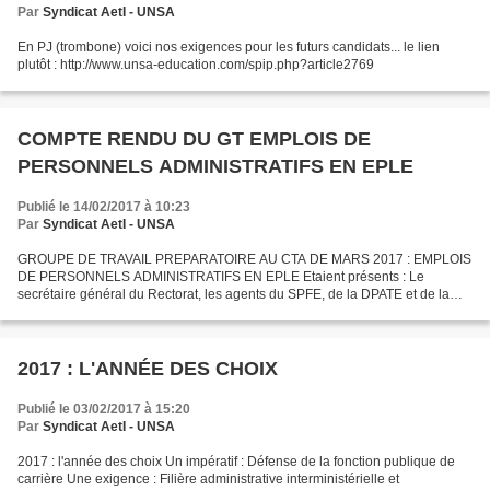
Par
Syndicat AetI - UNSA
En PJ (trombone) voici nos exigences pour les futurs candidats... le lien
plutôt : http://www.unsa-education.com/spip.php?article2769
COMPTE RENDU DU GT EMPLOIS DE
PERSONNELS ADMINISTRATIFS EN EPLE
Publié le 14/02/2017 à 10:23
Par
Syndicat AetI - UNSA
GROUPE DE TRAVAIL PREPARATOIRE AU CTA DE MARS 2017 : EMPLOIS
DE PERSONNELS ADMINISTRATIFS EN EPLE Etaient présents : Le
secrétaire général du Rectorat, les agents du SPFE, de la DPATE et de la
DAF, pour l’employeur. Les représentants des personnels de...
2017 : L'ANNÉE DES CHOIX
Publié le 03/02/2017 à 15:20
Par
Syndicat AetI - UNSA
2017 : l'année des choix Un impératif : Défense de la fonction publique de
carrière Une exigence : Filière administrative interministérielle et