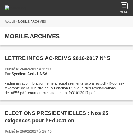
MENU
Accueil
» MOBILE.ARCHIVES
MOBILE.ARCHIVES
LETTRE INFOS AC-REIMS 2016-2017 N° 5
Publié le 26/02/2017 à 11:13
Par
Syndicat AetI - UNSA
- administration_fonctionnement_etablissements_scolaires.pdf - R-ponse-
favorable-de-la-Ministre-de-la-Fonction-Publique-des-revendications-
de_a855.pdf - courrier_ministre_de_la_fp31012017.pdf -
Le_guide_des_agents_contractuels_2016.pdf - COURRIEL...
ELECTIONS PRESIDENTIELLES : Nos 25
exigences pour l’Éducation
Publié le 25/02/2017 à 15:40