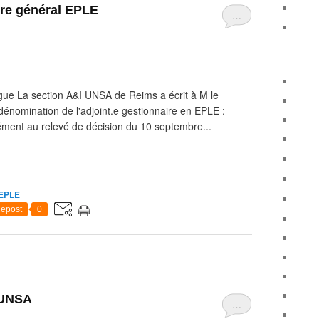
ire général EPLE
…
gue La section A&I UNSA de Reims a écrit à M le
dénomination de l'adjoint.e gestionnaire en EPLE :
ment au relevé de décision du 10 septembre...
EPLE
epost
0
 UNSA
…