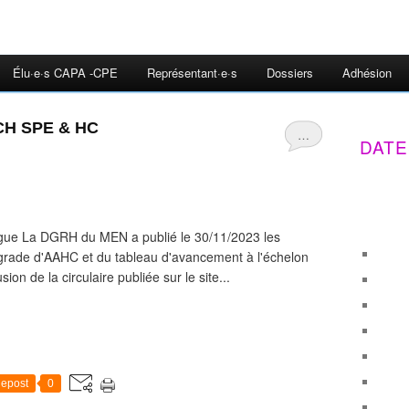
Élu·e·s CAPA -CPE
Représentant·e·s
Dossiers
Adhésion
ECH SPE & HC
…
DATE
ègue La DGRH du MEN a publié le 30/11/2023 les
grade d'AAHC et du tableau d'avancement à l'échelon
ion de la circulaire publiée sur le site...
epost
0