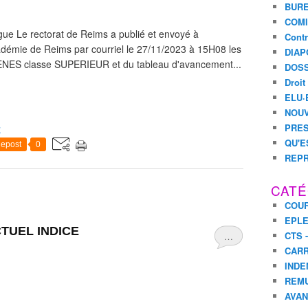
BURE
COMI
gue Le rectorat de Reims a publié et envoyé à
Contr
adémie de Reims par courriel le 27/11/2023 à 15H08 les
DIAP
AENES classe SUPERIEUR et du tableau d'avancement...
DOSS
Droit
ELU·
NOUV
PRES
E
QU'E
epost
0
REPR
CATÉ
COUR
EPL
TUEL INDICE
CTS 
…
CARR
INDE
REM
AVA