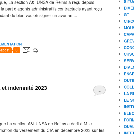
SITU
ègue, La section A&I UNSA de Reims a reçu depuis
DIVE
a part d’agents administratifs contractuels ayant reçu
GT
dant de bien vouloir signer un avenant...
CIRC
MOU
CAPA
GREV
EMENTATION
CONC
epost
0
CHS
SERV
DIAL
ENSE
OUTI
COLL
 et indemnité 2023
…
LA R
LE S
INST
ELEC
FORM
gue La section A&I UNSA de Reims a écrit à M le
QUAL
irmation du versement du CIA en décembre 2023 sur les
INTE