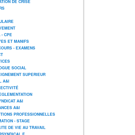
ATION DE CRISE
RS
ULAIRE
VEMENT
 - CPE
ES ET MANIFS
OURS - EXAMENS
CT
ICES
OGUE SOCIAL
IGNEMENT SUPERIEUR
L A&I
ECTIVITÉ
EGLEMENTATION
YNDICAT A&I
ANCES A&I
TIONS PROFESSIONNELLES
ATION - STAGE
ITE DE VIE AU TRAVAIL
RSYNDICAL.E