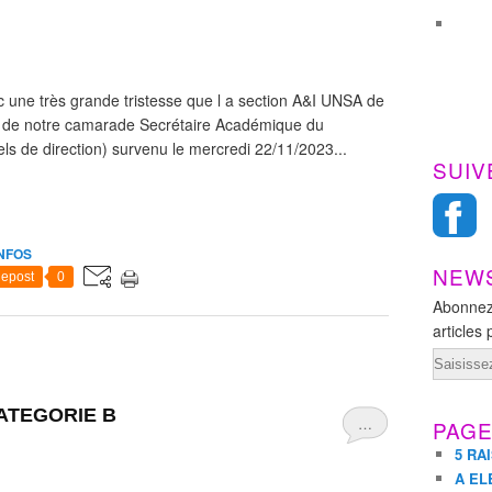
c une très grande tristesse que l a section A&I UNSA de
s de notre camarade Secrétaire Académique du
 de direction) survenu le mercredi 22/11/2023...
SUIV
INFOS
NEW
epost
0
Abonnez
articles 
Email
 CATEGORIE B
…
PAG
5 RA
A EL