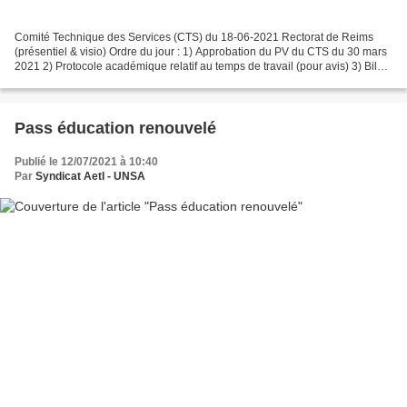
Comité Technique des Services (CTS) du 18-06-2021 Rectorat de Reims
(présentiel & visio) Ordre du jour : 1) Approbation du PV du CTS du 30 mars
2021 2) Protocole académique relatif au temps de travail (pour avis) 3) Bilan
des saisines des registres santé...
Pass éducation renouvelé
Publié le 12/07/2021 à 10:40
Par
Syndicat AetI - UNSA