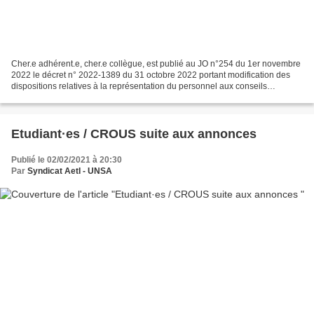
Cher.e adhérent.e, cher.e collègue, est publié au JO n°254 du 1er novembre
2022 le décret n° 2022-1389 du 31 octobre 2022 portant modification des
dispositions relatives à la représentation du personnel aux conseils
d'administration du Centre national...
Etudiant·es / CROUS suite aux annonces
Publié le 02/02/2021 à 20:30
Par
Syndicat AetI - UNSA