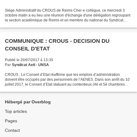
Siège Administratif du CROUS de Reims Cher·e collègue, ce mercredi 3
octobre matin a eu lieu une réunion d'échange d'une délégation regroupant
la section académique de Reims et un membre du national du Syndicat
Administration & Intendance UNSA avec la...
COMMUNIQUE : CROUS - DECISION DU
CONSEIL D'ETAT
Publié le 20/07/2017 à 13:35
Par
Syndicat AetI - UNSA
CROUS : Le Conseil d’Etat réaffirme que les emplois d’administration
doivent être occupés par des personnels de l’AENES. Dans son arrêt du 10
juillet 2017, le Conseil d’Etat statuant au contentieux (4è et 5è chambres
réunies) a annulé l’arrêté du 18 mars...
Hébergé par Overblog
Top articles
Pages
Contact