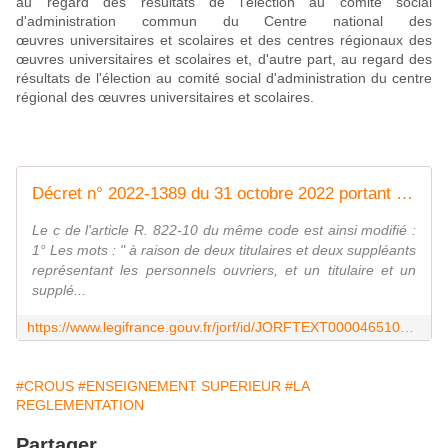
au regard des résultats de l'élection au comité social
d'administration commun du Centre national des
œuvres universitaires et scolaires et des centres régionaux des
œuvres universitaires et scolaires et, d'autre part, au regard des
résultats de l'élection au comité social d'administration du centre
régional des œuvres universitaires et scolaires.
Décret n° 2022-1389 du 31 octobre 2022 portant modification des dispositions relatives à la représentation du personnel aux conseils d'administration du Centre national des œuvres universitaires et scolaires et des centres régionaux des œuvres universitaires et scolaires
Le c de l'article R. 822-10 du même code est ainsi modifié :
1° Les mots : " à raison de deux titulaires et deux suppléants
représentant les personnels ouvriers, et un titulaire et un
supplé...
https://www.legifrance.gouv.fr/jorf/id/JORFTEXT000046510718
#CROUS
#ENSEIGNEMENT SUPERIEUR
#LA
REGLEMENTATION
Partager