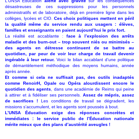
L’UNSA Éducation
alerte avec gravité
sur les conséquences
désastreuses de ces suppressions pour les personnels
administratifs et de laboratoire, déjà en première ligne dans les
collèges, lycées et CIO.
Ces choix politiques mettent en péril
la qualité même du service rendu aux usagers : élèves,
familles et enseignants en paient aujourd’hui le prix fort.
La réalité est accablante :
face à l’explosion des arrêts
maladie et des burn-out – trop souvent niés ou minimisés –
des agents en détresse continuent de se battre au
quotidien, par peur de voir leur charge de travail devenir
ingérable à leur retour.
Voici le bilan accablant d’une politique
de démantèlement méthodique des moyens humains, année
après année.
Et comme si cela ne suffisait pas, des outils inadaptés
comme RenoirH, Opale ou Opéra alourdissent encore le
quotidien des agents
, dans une académie de Reims qui peine
à attirer et à fidéliser ses personnels.
Assez de mépris, assez
de sacrifices !
Les conditions de travail se dégradent, les
missions s’accumulent, et les agents sont poussés à bout.
L’UNSA Éducation exige des réponses concrètes et
immédiates : le service public de l’Éducation nationale
mérite mieux que des plans d’austérité aveugles !