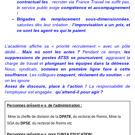
contractuel·les
: recruter via France Travail ne suffit pas,
le service public exige
compétence et accompagnement
!
Brigades de remplacement sous-dimensionnées
,
saturées dès leur création :
l’improvisation a un prix, et
ce sont les agent·es qui le paient
.
L’académie affiche sa « priorité recrutement » avec un pôle
dédié…
Mais où sont les actes ?
Pendant ce temps,
les
suppressions de postes ATSS se poursuivent
, aggravant la
charge de travail et
plongeant les équipes dans la détresse
.
Nous, syndicats,
sommes en première ligne face à cette
souffrance
. Les collègues
craquent
,
réclament du soutien
– et
on les ignore.
Assez de discours, place à l’action !
La responsabilité de
l’employeur est engagée :
qu’attend-il pour agir ?
Personnes présent·e·s de l’administration :
Mme la cheffe de division de la
DPATE
, du rectorat de Reims, Mme la
SGA du
DPSE
, du rectorat de Reims etc
Personnes présent·e·s pour l'UNSA EDUCATION: