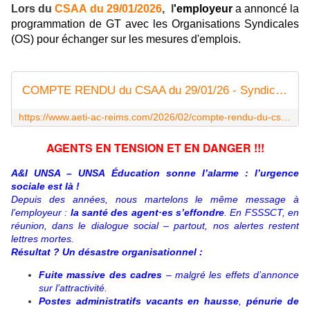
Lors du
CSAA du 29/01/2026
, l
'employeur
a annoncé la
programmation de GT avec les Organisations Syndicales
(OS) pour échang
er sur les mesures d'emplois.
COMPTE RENDU du CSAA du 29/01/26 - Syndicat AetI-UNSA Académie Reims
https://www.aeti-ac-reims.com/2026/02/compte-rendu-du-csaa-du-29-01-26.html
AGENTS EN TENSION ET EN DANGER !!!
A&I UNSA – UNSA Éducation sonne l’alarme : l’urgence
sociale est là !
Depuis des années, nous martelons le même message à
l’employeur :
la santé des agent·es s’effondre
. En FSSSCT, en
réunion, dans le dialogue social – partout, nos alertes restent
lettres mortes.
Résultat ? Un désastre organisationnel :
Fuite massive des cadres
– malgré les effets d’annonce
sur l’attractivité.
Postes administratifs vacants en hausse
,
pénurie de