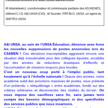
M Adamkiewicz
, coordonnateur et commissaire paritaire des ADJAENES,
référent C.I.O. A&I UNSA (CIO) ,
M Sourdet
, ITRF.BI.O. UNSA,
un agent
du
SNPTES UNSA
A&I UNSA, au sein de l’UNSA Éducation, dénonce avec force
les nouvelles suppressions de postes annoncées lors du
CSAMEN !
Ces décisions inacceptables aggravent encore une
situation déjà insoutenable pour des collègues épuisés, accablés
par des années de réductions drastiques d’effectifs et
l’accumulation de missions toujours plus lourdes.
C’est un nouveau coup porté à l’emploi public, tant
localement qu’à l’échelle nationale !
Depuis des années, notre
académie subit des ponctions massives de postes, sous prétexte
d’un prétendu « rééquilibrage » entre académies, fondé sur des
critères arbitraires et déconnectés des réalités du terrain.
On
nous impose des sacrifices sans fin, sans jamais tenir
compte des besoins démographiques ni des spécificités
des services publics que nous incarnons.