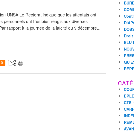
BURE
COMI
 UNSA Le Rectorat indique que les attentats ont
Contr
 personnels ont très bien réagis aux diverses
DIAP
ar rapport à la journée de la laïcité du 9 décembre...
DOSS
Droit
ELU·
NOUV
PRES
QU'E
0
REPR
CATÉ
COUR
EPL
CTS 
CARR
INDE
REM
AVA