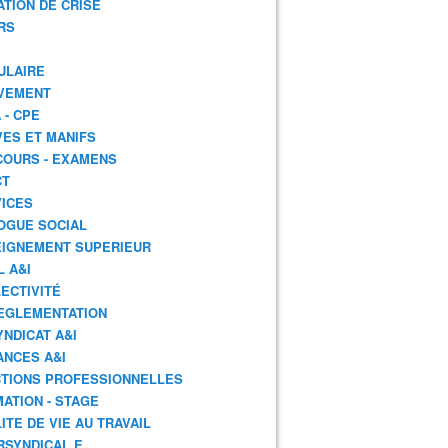
ATION DE CRISE
RS
ULAIRE
VEMENT
 - CPE
ES ET MANIFS
OURS - EXAMENS
CT
ICES
OGUE SOCIAL
IGNEMENT SUPERIEUR
L A&I
ECTIVITÉ
EGLEMENTATION
YNDICAT A&I
ANCES A&I
TIONS PROFESSIONNELLES
ATION - STAGE
ITE DE VIE AU TRAVAIL
RSYNDICAL.E