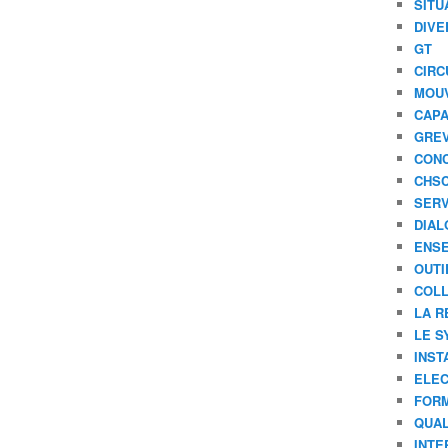
SITU
DIVE
GT
CIRC
MOU
CAPA
GREV
CONC
CHS
SERV
DIAL
ENSE
OUTI
COLL
LA R
LE S
INST
ELEC
FORM
QUAL
INTE