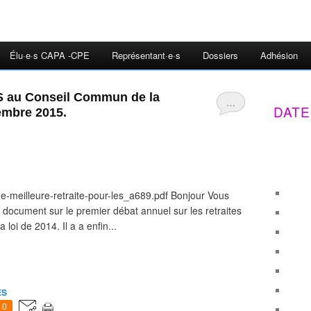
Élu·e·s CAPA -CPE
Représentant·e·s
Dossiers
Adhésion
au Conseil Commun de la
…
DATE
embre 2015.
e-meilleure-retraite-pour-les_a689.pdf Bonjour Vous
e document sur le premier débat annuel sur les retraites
loi de 2014. Il a a enfin...
ES
0