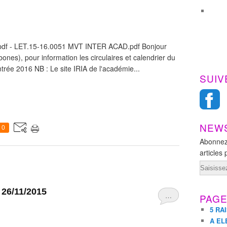
pdf - LET.15-16.0051 MVT INTER ACAD.pdf Bonjour
ones), pour information les circulaires et calendrier du
rée 2016 NB : Le site IRIA de l'académie...
SUIV
NEW
0
Abonnez
articles 
Email
6/11/2015
…
PAG
5 RA
A EL