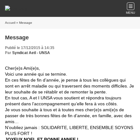
MENU
Accueil
» Message
Message
Publié le 17/12/2015 à 14:35
Par
Syndicat AetI - UNSA
Cher(e)s Ami(e)s,
Voici une année qui se termine.
En ces fêtes de fin d’année, je pense à tous les collègues qui
sont en arrêt maladie ou qui traversent des moments difficiles. Je
leur souhaite de se rétablir et de remonter la pente.
En tout cas, A et I UNSA vous soutient et répondra toujours
présent dans l’accompagnement qu’elle fera à vos côtés.
Je vous souhaite à tous et à toutes mes cher(e)s ami(e)s de
passer de très bonnes fêtes de fin d’année, en famille, avec des
amis…
N’oubliez jamais : SOLIDARITE, LIBERTE, ENSEMBLE SOYONS
PLUS FORT !
JOYEUX NOEL ET BONNE ANNEE !