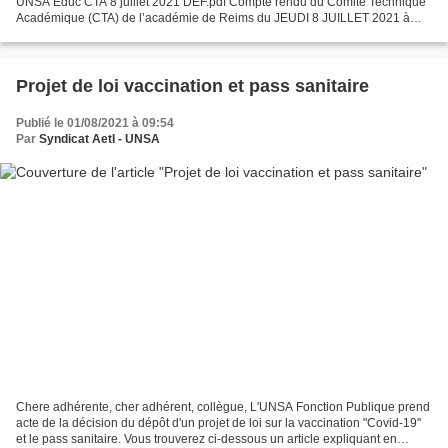
UNSA Educ CTA 8 juillet 2021 DEF.pdf Compte rendu du Comité Technique
Académique (CTA) de l’académie de Reims du JEUDI 8 JUILLET 2021 à
14h au rectorat (Reims) (Hybride) Membre de l’administration...
Projet de loi vaccination et pass sanitaire
Publié le 01/08/2021 à 09:54
Par
Syndicat AetI - UNSA
Chere adhérente, cher adhérent, collègue, L'UNSA Fonction Publique prend
acte de la décision du dépôt d'un projet de loi sur la vaccination "Covid-19"
et le pass sanitaire. Vous trouverez ci-dessous un article expliquant en