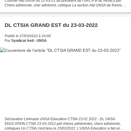
Courrier A&I UNSA du 22-03-22 au president de l'URCA IFSE AENES.pdf
Chère adhérente, cher adhérent, collègue La section A&I UNSA de Reims a
écrit à M le Président de l'URCA le 22-03-2022...
DL CTSIA GRAND EST du 23-03-2022
Publié le 27/03/2022 à 10:00
Par
Syndicat AetI - UNSA
Déclaration Liminaire UNSA Education CTSIA 23 02 2022 - DL UNSA
EDUCATION CTSIA 23-03-2022.pdf chères adhérentes, chers adhérents,
collègues Un CTSIA s'est tenu le 23/02/2022. L’UNSA Education a fait un