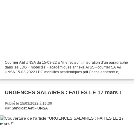
Courrier A&I UNSA du 15-03-22 à M le recteur : intégration d’un paragraphe
dans les LDG « mobilités » académiques annexe ATSS - courrier SA A&I
UNSA 15-03-2022 LDG mobilites academiques.pdf Cher.e adhérent.e,
cher.e collègue La section A&I UNSA de Reims...
URGENCES SALAIRES : FAITES LE 17 mars !
Publié le 15/03/2022 à 16:30
Par
Syndicat AetI - UNSA