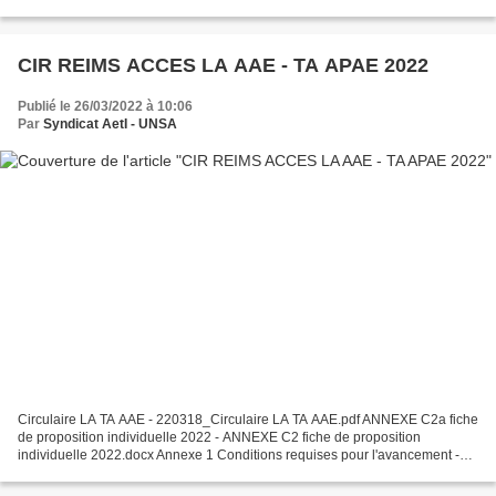
point sur différents sujets d’actualité qui concernent...
CIR REIMS ACCES LA AAE - TA APAE 2022
Publié le 26/03/2022 à 10:06
Par
Syndicat AetI - UNSA
Circulaire LA TA AAE - 220318_Circulaire LA TA AAE.pdf ANNEXE C2a fiche
de proposition individuelle 2022 - ANNEXE C2 fiche de proposition
individuelle 2022.docx Annexe 1 Conditions requises pour l'avancement -
Annexe I - Conditions requises pour l'avancement.pdf Annexe...