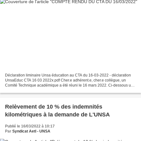
Déclaration liminaire Unsa éducation au CTA du 16-03-2022 - déclaration
UnsaEduc CTA 16 03 2022x.pdf Cher.e adhérent.e, cher.e collègue, un
Comité Technique académique a été réuni le 16 mars 2022. Ci-dessous un
bref résumé sur le point 2C concernant les...
Relèvement de 10 % des indemnités
kilométriques à la demande de L'UNSA
Publié le 16/03/2022 à 10:17
Par
Syndicat AetI - UNSA