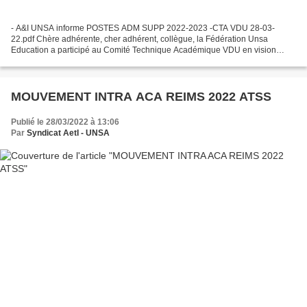
- A&I UNSA informe POSTES ADM SUPP 2022-2023 -CTA VDU 28-03-
22.pdf Chère adhérente, cher adhérent, collègue, la Fédération Unsa
Education a participé au Comité Technique Académique VDU en vision
conférence lundi 28/03/2022, suite aux votes contre concernant...
MOUVEMENT INTRA ACA REIMS 2022 ATSS
Publié le 28/03/2022 à 13:06
Par
Syndicat AetI - UNSA