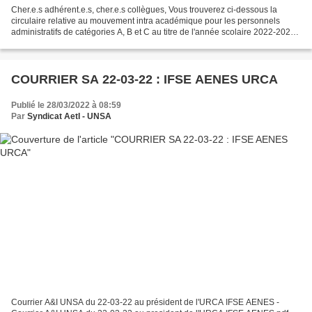
Cher.e.s adhérent.e.s, cher.e.s collègues, Vous trouverez ci-dessous la
circulaire relative au mouvement intra académique pour les personnels
administratifs de catégories A, B et C au titre de l'année scolaire 2022-2023
avec les annexes. - Annexe 1 :...
COURRIER SA 22-03-22 : IFSE AENES URCA
Publié le 28/03/2022 à 08:59
Par
Syndicat AetI - UNSA
Courrier A&I UNSA du 22-03-22 au président de l'URCA IFSE AENES -