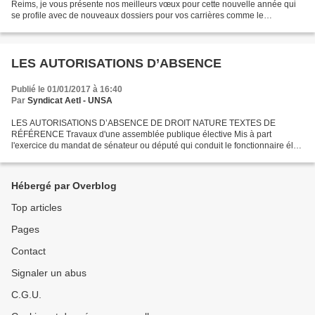
Reims, je vous présente nos meilleurs vœux pour cette nouvelle année qui
se profile avec de nouveaux dossiers pour vos carrières comme le
reclassement des grilles indiciaires...
LES AUTORISATIONS D’ABSENCE
Publié le 01/01/2017 à 16:40
Par
Syndicat AetI - UNSA
LES AUTORISATIONS D’ABSENCE DE DROIT NATURE TEXTES DE
RÉFÉRENCE Travaux d'une assemblée publique élective Mis à part
l'exercice du mandat de sénateur ou député qui conduit le fonctionnaire élu
à être placé en position de détachement, des autorisations...
Hébergé par Overblog
Top articles
Pages
Contact
Signaler un abus
C.G.U.