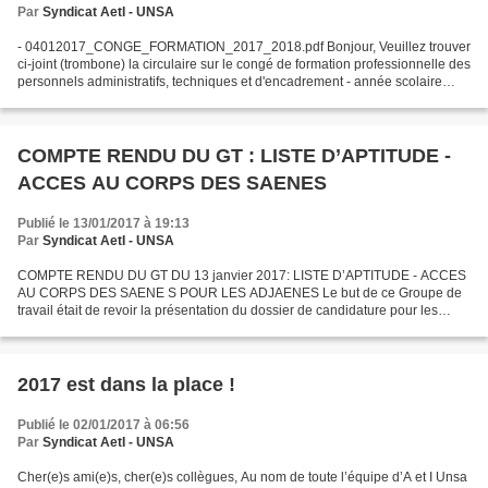
Par
Syndicat AetI - UNSA
- 04012017_CONGE_FORMATION_2017_2018.pdf Bonjour, Veuillez trouver
ci-joint (trombone) la circulaire sur le congé de formation professionnelle des
personnels administratifs, techniques et d'encadrement - année scolaire
2017-2018. Vous en souhaitant bonne...
COMPTE RENDU DU GT : LISTE D’APTITUDE -
ACCES AU CORPS DES SAENES
Publié le 13/01/2017 à 19:13
Par
Syndicat AetI - UNSA
COMPTE RENDU DU GT DU 13 janvier 2017: LISTE D’APTITUDE - ACCES
AU CORPS DES SAENE S POUR LES ADJAENES Le but de ce Groupe de
travail était de revoir la présentation du dossier de candidature pour les
agents de la Catégorie C pour accéder par liste d’aptitude...
2017 est dans la place !
Publié le 02/01/2017 à 06:56
Par
Syndicat AetI - UNSA
Cher(e)s ami(e)s, cher(e)s collègues, Au nom de toute l’équipe d’A et I Unsa