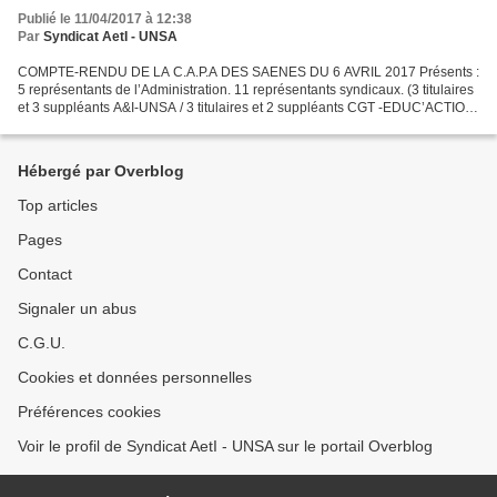
Publié le 11/04/2017 à 12:38
Par
Syndicat AetI - UNSA
COMPTE-RENDU DE LA C.A.P.A DES SAENES DU 6 AVRIL 2017 Présents :
5 représentants de l’Administration. 11 représentants syndicaux. (3 titulaires
et 3 suppléants A&I-UNSA / 3 titulaires et 2 suppléants CGT -EDUC’ACTION/
SNASUB-FSU) Le quorum étant atteint,...
Hébergé par Overblog
Top articles
Pages
Contact
Signaler un abus
C.G.U.
Cookies et données personnelles
Préférences cookies
Voir le profil de Syndicat AetI - UNSA sur le portail Overblog