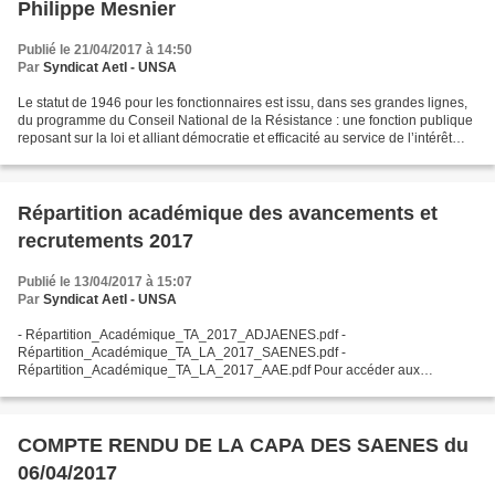
Philippe Mesnier
Publié le 21/04/2017 à 14:50
Par
Syndicat AetI - UNSA
Le statut de 1946 pour les fonctionnaires est issu, dans ses grandes lignes,
du programme du Conseil National de la Résistance : une fonction publique
reposant sur la loi et alliant démocratie et efficacité au service de l’intérêt
général.Cela a été confirmé...
Répartition académique des avancements et
recrutements 2017
Publié le 13/04/2017 à 15:07
Par
Syndicat AetI - UNSA
- Répartition_Académique_TA_2017_ADJAENES.pdf -
Répartition_Académique_TA_LA_2017_SAENES.pdf -
Répartition_Académique_TA_LA_2017_AAE.pdf Pour accéder aux
documents cliquez sur les trombones. P. MICHEL, SA adjoint chargé de la
communication
COMPTE RENDU DE LA CAPA DES SAENES du
06/04/2017