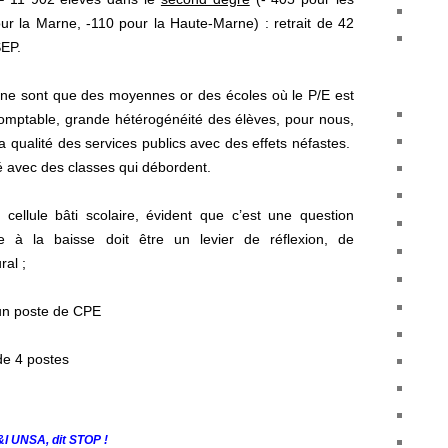
ur la Marne, -110 pour la Haute-Marne) : retrait de 42
SEP.
ne sont que des moyennes or des écoles où le P/E est
comptable, grande hétérogénéité des élèves, pour nous,
a qualité des services publics avec des effets néfastes.
é avec des classes qui débordent.
 cellule bâti scolaire, évident que c’est une question
e à la baisse doit être un levier de réflexion, de
ral ;
’un poste de CPE
 de 4 postes
&I UNSA,
dit STOP !