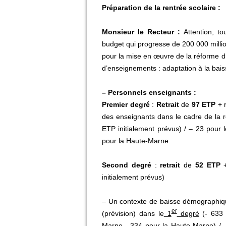
Préparation de la rentrée scolaire :
Monsieur le Recteur :
Attention, t
budget qui progresse de 200 000 milli
pour la mise en œuvre de la réforme 
d’enseignements : adaptation à la ba
– Personnels enseignants :
Premier degré
:
Retrait
de
97 ETP
+ r
des enseignants dans le cadre de la r
ETP initialement prévus) / – 23 pour 
pour la Haute-Marne.
Second degré
:
retrait
de
52 ETP
+
initialement prévus)
– Un contexte de baisse démographiqu
er
(prévision) dans le
1
degré
(- 633 
Marne, -334 pour la Haute-Marne) / 