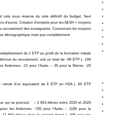
out cela sous réserve du vote définitif du budget. Seul
ons d’euros. Création d’emplois pour les AESH + moyens
du recrutement des enseignants. Concernant les moyens
isse démographique mais pas complètement.
edéploiement de 2 ETP au profit de la formation initiale
éforme du recrutement, soit un total de -99 ETP (- 108
les Ardennes, -21 pour l’Aube, – 35 pour la Marne, -20
 retrait d’un équivalent de 6 ETP en HSA (- 60 ETP
e qui se poursuit : – 2 853 élèves entre 2025 et 2026
pour les Ardennes, -700 pour l’Aube, – 1186 pour la
– 11 902 élèves dans le
second degré
(- 405 pour les