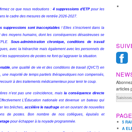
firmez ce que nous redoutions :
4 suppressions d’ETP
pour les
ans le cadre des mesures de rentrée 2026-2027.
 suppressions sont inacceptables
! Elles s’inscrivent dans la
nt des moyens humains, dont les conséquences désastreuses se
 EPLE.
Sous-administration chronique, conditions de travail
SUIV
gues, avec la hiérarchie mais également avec les personnels de
 les suppressions de postes ne font qu’aggraver la situation.
enable
, une qualité de vie et des conditions de travail (QVCT) en
NEW
ie, une majorité de temps partiels thérapeutiques non compensés,
Abonnez
 recourir à des traitements médicamenteux pour tenir le coup.
articles 
stères n’est pas une coïncidence, mais
la conséquence directe
Email
ffectivement L’Éducation nationale est devenue un bateau qui
ter les brèches,
accélère le naufrage
en en ouvrant de nouvelles
PAG
ons de postes. Bon nombre de nos collègues, épuisés et
5 RA
vetage
pour échapper à la noyade programmée.
A EL