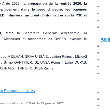
SA-A de 2026,
la préparation de la rentrée 2026, la
mplacement dans le second degré, les barèmes
D, Infirmiers, un point d’information sur la PSC et
,
Mme la Secrétaire Générale d'Académie, M
RH,
Messieurs et mesdames les DASEN. excepté le
FS-
naud MEILHAN, SRAA UNSA Education Reims ;
Mickaël
 ;
Sylvie GANTHIER, SE-UNSA Reims ;
Lydie DUPAS,
HOURAUX, ITRF BI-O UNSA Reims
a Education 29-01-26
nsa-Éducation au CSA-A du 29 janvier 2026