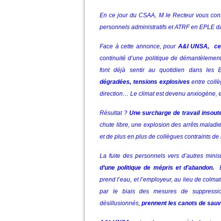
En ce jour du CSAA, M le Recteur vous con
personnels administratifs et ATRF en EPLE d
Face à cette annonce, pour
A&I UNSA, ces
continuité d’une politique de démantèleme
font déjà sentir au quotidien dans les
dégradées, tensions explosives
entre collè
direction… Le climat est devenu anxiogène, et
Résultat ?
Une surcharge de travail insout
chute libre, une explosion des arrêts malad
et de plus en plus de collègues contraints de
La fuite des personnels vers d’autres mini
d’une politique de mépris et d’abandon.
E
prend l’eau, et l’employeur, au lieu de colma
par le biais des mesures de suppressi
désillusionnés,
prennent les canots de sau