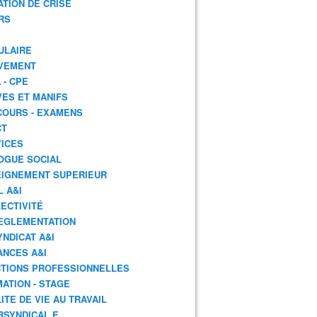
ATION DE CRISE
RS
ULAIRE
VEMENT
 - CPE
ES ET MANIFS
OURS - EXAMENS
CT
ICES
OGUE SOCIAL
IGNEMENT SUPERIEUR
L A&I
ECTIVITÉ
EGLEMENTATION
YNDICAT A&I
ANCES A&I
TIONS PROFESSIONNELLES
ATION - STAGE
ITE DE VIE AU TRAVAIL
RSYNDICAL.E