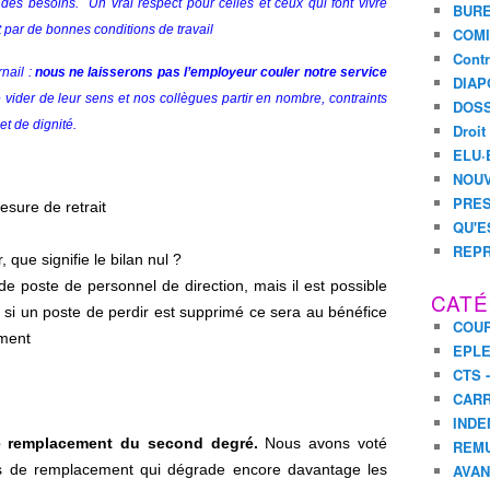
 des besoins.
Un vrai respect pour celles et ceux qui font vivre
BURE
 par de bonnes conditions de travail
COMI
Contr
nail :
nous ne laisserons pas l’employeur couler notre service
DIAP
vider de leur sens et nos collègues partir en nombre, contraints
DOSS
et de dignité.
Droit
ELU·
NOUV
PRES
esure de retrait
QU'E
REPR
 que signifie le bilan nul ?
 de poste de personnel de direction, mais il est possible
CATÉ
 : si un poste de perdir est supprimé ce sera au bénéfice
COUR
ement
EPL
CTS 
CARR
INDE
de remplacement du second degré.
Nous avons voté
REM
es de remplacement qui dégrade encore davantage les
AVA