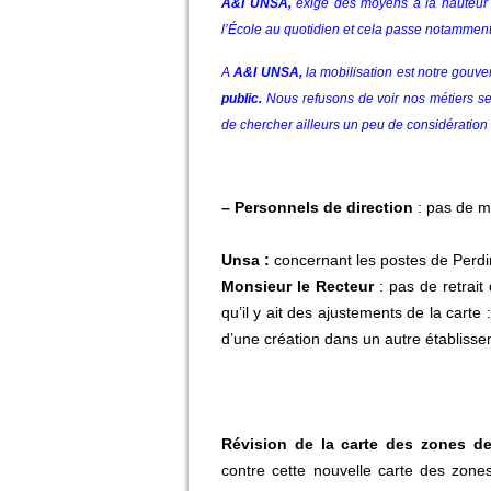
A&I UNSA,
exige des moyens à la hauteur
l’École au quotidien et cela passe notamment
A
A&I UNSA,
la mobilisation est notre gouver
public.
Nous refusons de voir nos métiers se 
de chercher ailleurs un peu de considération 
– Personnels de direction
: pas de m
Unsa :
concernant les postes de Perdir,
Monsieur le Recteur
: pas de retrait
qu’il y ait des ajustements de la carte
d’une création dans un autre établiss
Révision de la carte des zones 
contre cette nouvelle carte des zon