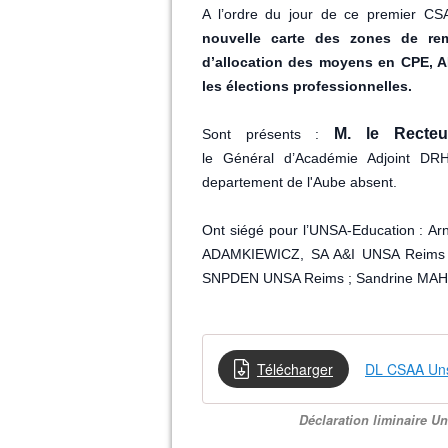
A l’ordre du jour de ce premier C
nouvelle carte des zones de re
d’allocation des moyens en CPE, AE
les élections professionnelles.
M. le Recteur
Sont présents :
le
Général d’Académie Adjoint D
departement de l'Aube absent.
Ont siégé pour l’UNSA-Education :
Ar
ADAMKIEWICZ, SA A&I UNSA Reims
SNPDEN UNSA Reims ;
Sandrine MA
Télécharger
DL CSAA Uns
Déclaration liminaire U