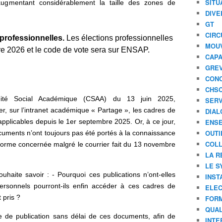
SITU
ugmentant considérablement la taille des zones de
DIVE
GT
CIRC
 professionnelles.
Les élections professionnelles
MOU
e 2026 et le code de vote sera sur ENSAP.
CAPA
GREV
CONC
CHS
té Social Académique (CSAA) du 13 juin 2025,
SERV
ier, sur l’intranet académique « Partage », les cadres de
DIAL
 applicables depuis le 1er septembre 2025. Or, à ce jour,
ENSE
OUTI
uments n’ont toujours pas été portés à la connaissance
COLL
eforme concernée malgré le courrier fait du 13 novembre
LA R
LE S
haite savoir : - Pourquoi ces publications n’ont-elles
INST
rsonnels pourront-ils enfin accéder à ces cadres de
ELEC
 pris ?
FORM
QUAL
 de publication sans délai de ces documents, afin de
INTE