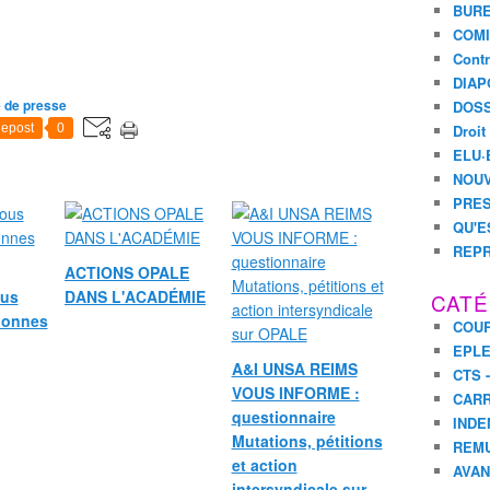
BURE
COMI
Contr
DIAP
 de presse
DOSS
epost
0
Droit
ELU·
NOUV
PRES
QU'E
REPR
ACTIONS OPALE
ous
DANS L'ACADÉMIE
CATÉ
bonnes
COUR
EPL
A&I UNSA REIMS
CTS 
VOUS INFORME :
CARR
questionnaire
INDE
Mutations, pétitions
REM
et action
AVA
intersyndicale sur