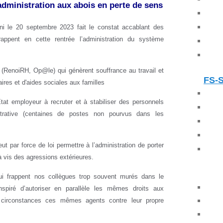
administration aux abois en perte de sens
ni le 20 septembre 2023 fait le constat accablant des
rappent en cette rentrée l’administration du système
is (RenoiRH, Op@le) qui génèrent souffrance au travail et
FS-
ires et d'aides sociales aux familles
Etat employeur à recruter et à stabiliser des personnels
strative (centaines de postes non pourvus dans les
ut par force de loi permettre à l’administration de porter
à vis des agressions extérieures.
i frappent nos collègues trop souvent murés dans le
 inspiré d’autoriser en parallèle les mêmes droits aux
 circonstances ces mêmes agents contre leur propre