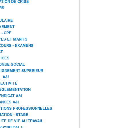
ATION DE CRISE
RS
ULAIRE
VEMENT
 - CPE
ES ET MANIFS
OURS - EXAMENS
CT
ICES
OGUE SOCIAL
IGNEMENT SUPERIEUR
L A&I
ECTIVITÉ
EGLEMENTATION
YNDICAT A&I
ANCES A&I
TIONS PROFESSIONNELLES
ATION - STAGE
ITE DE VIE AU TRAVAIL
RSYNDICAL.E