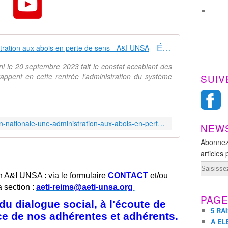
Éducation nationale : une administration aux abois en perte de sens - A&I UNSA
i le 20 septembre 2023 fait le constat accablant des
rappent en cette rentrée l'administration du système
SUIV
https://www.aeti-unsa.org/education-nationale-une-administration-aux-abois-en-perte-de-sens/
NEW
Abonnez
articles 
Email
n A&I UNSA : via le formulaire
CONTACT
et/ou
a section :
aeti-reims@aeti-unsa.org
PAG
u dialogue social, à l'écoute de
5 RA
ice de nos adhérentes et adhérents.
A EL