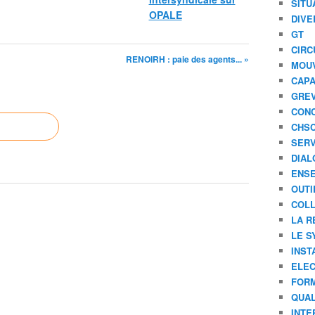
SITU
OPALE
DIVE
GT
CIRC
RENOIRH : paie des agents... »
MOU
CAPA
GREV
CONC
CHS
SERV
DIAL
ENSE
OUTI
COLL
LA R
LE S
INST
ELEC
FORM
QUAL
INTE