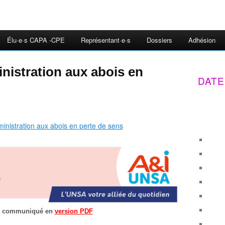
Élu·e·s CAPA -CPE
Représentant·e·s
Dossiers
Adhésion
nistration aux abois en
DATE
e communiqué
en
version PDF