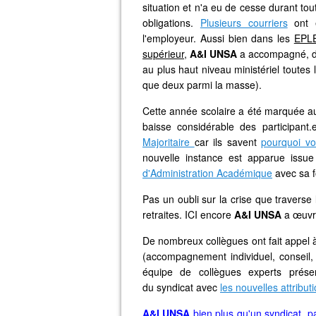
situation et n'a eu de cesse durant to
obligations.
Plusieurs courriers
ont é
l'employeur. Aussi bien dans les
EPL
supérieur
,
A&I UNSA
a accompagné, déf
au plus haut niveau ministériel toute
que deux parmi la masse).
Cette année scolaire a été marquée a
baisse considérable des participant.
Majoritaire
car ils savent
pourquoi v
nouvelle instance est apparue iss
d'Administration Académique
avec sa f
Pas un oubli sur la crise que traverse
retraites. ICI encore
A&I UNSA
a œuvré
De nombreux collègues ont fait appel
(accompagnement individuel, conseil,
équipe de collègues experts présen
du syndicat avec
les nouvelles attribu
A&I UNSA
bien plus qu'un syndicat, pa