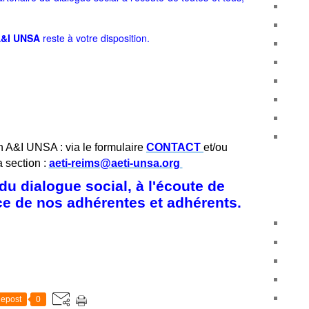
&I UNSA
reste à votre disposition.
n A&I UNSA : via le formulaire
CONTACT
et/ou
a section :
aeti-reims@aeti-unsa.org
u dialogue social, à l'écoute de
ice de nos adhérentes et adhérents.
epost
0