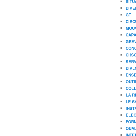
SITU
DIVE
GT
CIRC
MOU
CAPA
GREV
CONC
CHS
SERV
DIAL
ENSE
OUTI
COLL
LA R
LE S
INST
ELEC
FORM
QUAL
INTE