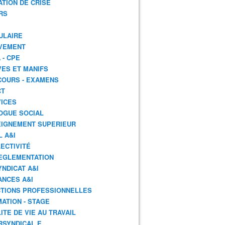
ATION DE CRISE
RS
ULAIRE
VEMENT
 - CPE
ES ET MANIFS
OURS - EXAMENS
CT
ICES
OGUE SOCIAL
IGNEMENT SUPERIEUR
L A&I
ECTIVITÉ
EGLEMENTATION
YNDICAT A&I
ANCES A&I
TIONS PROFESSIONNELLES
ATION - STAGE
ITE DE VIE AU TRAVAIL
RSYNDICAL.E