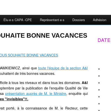
Élu·e·s CAPA -CPE
Représentant·e·s
Dossiers
Adhésion
OUHAITE BONNE VACANCES
DATE
ADAMKIEWICZ, ainsi que
toute l'équipe de la section A&I
ouhaitent de très bonnes vacances.
ficile à tous les niveaux et dans tous les domaines.
A&I
tembre par la publication de l'enquête Qualité de Vie
 sa
présentation auprès de M. le Ministre
, enquête qui
es "invisibles"!!.
ait porté, à la connaissance de M. le Recteur, cette