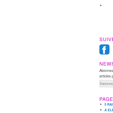
SUIV
NEW
Abonnez
articles 
Email
PAG
5 RA
A EL