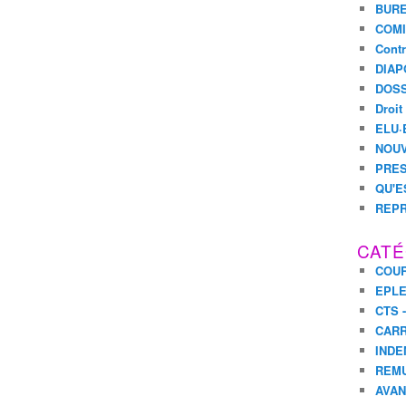
BURE
COMI
Contr
DIAP
DOSS
Droit
ELU·
NOUV
PRES
QU'E
REPR
CATÉ
COUR
EPL
CTS 
CARR
INDE
REM
AVA