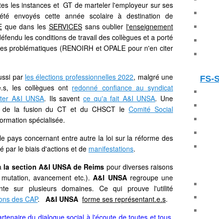
utes les instances et GT de marteler l'employeur sur ses
té envoyés cette année scolaire à destination de
E
que dans les
SERVICES
sans oublier
l'enseignement
endu les conditions de travail des collègues et a porté
s les problématiques (RENOIRH et OPALE pour n'en citer
ussi par
les élections professionnelles 2022
, malgré une
FS-
e.s, les collègues ont
redonné confiance au syndicat
oter A&I UNSA
. Ils savent
ce qu'a fait A&I UNSA
. Une
ue de la fusion du CT et du CHSCT le
Comité Social
ormation spécialisée.
 le pays concernant entre autre la loi sur la réforme des
 par le biais d'actions et de
manifestations
.
 à
la section A&I UNSA de Reims
pour diverses raisons
 mutation, avancement etc.).
A&I UNSA
regroupe une
te sur plusieurs domaines. Ce qui prouve l'utilité
tions des CAP
.
A&I UNSA
forme ses représentant.e.s
.
rtenaire du dialogue social à l'écoute de toutes et tous,