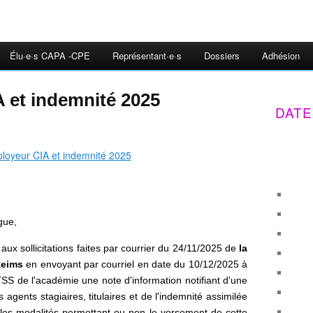
Élu·e·s CAPA -CPE
Représentant·e·s
Dossiers
Adhésion
 et indemnité 2025
DATE
ègue,
aux sollicitations faites par courrier du 24/11/2025 de
la
Reims
en envoyant par courriel en date du 10/12/2025 à
SS de l'académie une note d'information notifiant d'une
agents stagiaires, titulaires et de l'indemnité assimilée
 les modalités permettant ou non le versement de cette