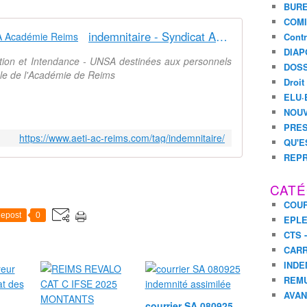
BURE
COMI
indemnitaire - Syndicat AetI-UNSA Académie Reims
Contr
DIAP
ation et Intendance - UNSA destinées aux personnels
DOSS
nale de l'Académie de Reims
Droit
ELU·
NOUV
PRES
https://www.aeti-ac-reims.com/tag/indemnitaire/
QU'E
REPR
CATÉ
COUR
epost
0
EPL
CTS 
CARR
INDE
REM
AVA
courrier SA 080925