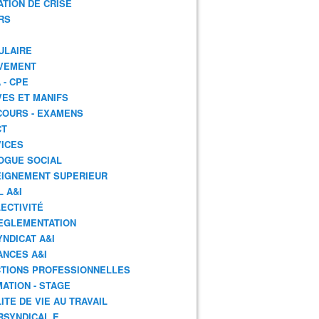
ATION DE CRISE
RS
ULAIRE
VEMENT
 - CPE
ES ET MANIFS
OURS - EXAMENS
CT
ICES
OGUE SOCIAL
IGNEMENT SUPERIEUR
L A&I
ECTIVITÉ
EGLEMENTATION
YNDICAT A&I
ANCES A&I
TIONS PROFESSIONNELLES
ATION - STAGE
ITE DE VIE AU TRAVAIL
RSYNDICAL.E