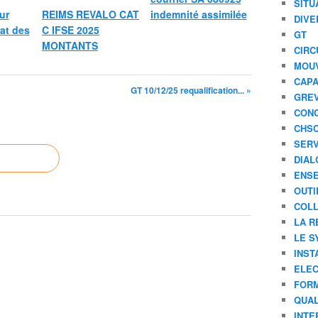
SITU
ur
REIMS REVALO CAT
indemnité assimilée
DIVE
rat des
C IFSE 2025
GT
MONTANTS
CIRC
MOU
CAPA
GT 10/12/25 requalification... »
GREV
CONC
CHS
SERV
DIAL
ENSE
OUTI
COLL
LA R
LE S
INST
ELEC
FORM
QUAL
INTE