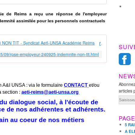
mie de Reims
a reçu une réponse de l'employeur
ndemnité assimilée pour les personnels contractuels
rpse employeur 240925 indemnité NON TIT - Syndicat AetI-UNSA Académie Reims
SUIV
25/09/rpse-employeur-240925-indemnite-non-tit.html
NEW
Abonnez
n A&I UNSA : via le formulaire
CONTACT
et/ou
articles 
a section :
aeti-reims@aeti-unsa.org
Email
u dialogue social, à l'écoute de
ice de nos adhérentes et adhérents.
PAG
ain au coeur de nos métiers
5 RA
A EL