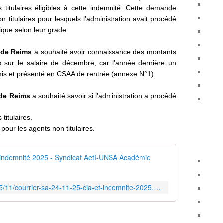
 titulaires éligibles à cette indemnité. Cette demande
titulaires pour lesquels l’administration avait procédé
ique selon leur grade.
 de Reims
a souhaité avoir connaissance des montants
 sur le salaire de décembre, car l’année dernière un
mis et présenté en CSAA de rentrée (annexe N°1).
 de Reims
a souhaité
savoir si l’administration a procédé
titulaires.
pour les agents non titulaires.
COURRIER SA
https://www.aeti-ac-reims.com/2025/11/courrier-sa-24-11-25-cia-et-indemnite-2025.html