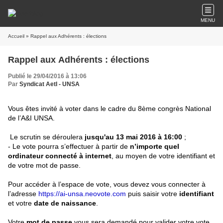
MENU
Accueil
» Rappel aux Adhérents : élections
Rappel aux Adhérents : élections
Publié le 29/04/2016 à 13:06
Par
Syndicat AetI - UNSA
Vous êtes invité à voter dans le cadre du 8ème congrès National
de l’A&I UNSA.
Le scrutin se déroulera
jusqu'au 13 mai 2016 à 16:00
;
- Le vote pourra s’effectuer à partir de
n’importe quel
ordinateur connecté à internet
, au moyen de votre identifiant et
de votre mot de passe.
Pour accéder à l’espace de vote, vous devez vous connecter à
l’adresse
https://ai-unsa.neovote.com
puis saisir votre
identifiant
et votre
date de naissance
.
Votre
mot de passe
vous sera demandé pour valider votre vote.