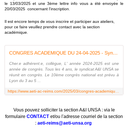
le 13/03/2025 et u
ne 3ème
lettre info vous a été envoyée le
20/03/2025 concernant l'inscription.
Il est encore temps de vous inscrire et participer aux ateliers,
pour ce faire veuillez prendre contact avec la section
académique.
CONGRES ACADEMIQUE DU 24-04-2025 - Syndicat AetI-UNSA Académie Reims
Cher.e adhérent.e, collègue, L' année 2024-2025 est une
année de congrès. Tous les 4 ans, le syndicat A&I UNSA se
réunit en congrès. Le 10ème congrès national est prévu à
Lyon du 3 au 5 ...
https://www.aeti-ac-reims.com/2025/03/congres-academique-du-24-04-2025.html
Vous pouvez solliciter la section A&I UNSA : via le
formulaire
CONTACT
et/ou l'adresse courriel de la section
:
aeti-reims@aeti-unsa.org