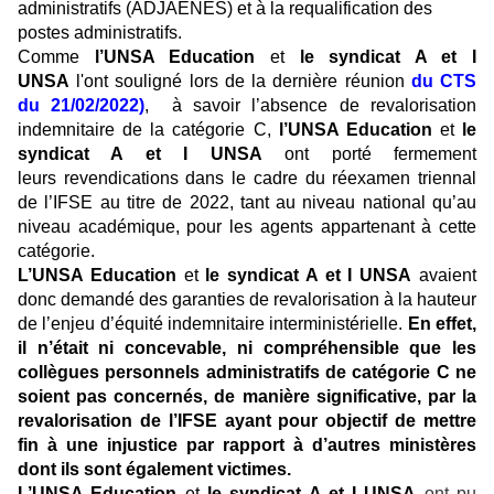
administratifs (ADJAENES) et à la requalification des
postes administratifs.
Comme
l’UNSA Education
et
le syndicat A et I
UNSA
l'ont souligné lors de la dernière réunion
du CTS
du 21/02/2022)
, à savoir l’absence de revalorisation
indemnitaire de la catégorie C,
l’UNSA Education
et
le
syndicat A et I UNSA
ont porté fermement
leurs revendications dans le cadre du réexamen triennal
de l’IFSE au titre de 2022, tant au niveau national qu’au
niveau académique, pour les agents appartenant à cette
catégorie.
L’UNSA Education
et
le syndicat A et I UNSA
avaient
donc demandé des garanties de revalorisation à la hauteur
de l’enjeu d’équité indemnitaire interministérielle.
En effet,
il n’était ni concevable, ni compréhensible que les
collègues personnels administratifs de catégorie C ne
soient pas concernés, de manière significative, par la
revalorisation de l’IFSE ayant pour objectif de mettre
fin à une injustice par rapport à d’autres ministères
dont ils sont également victimes.
L’UNSA Education
et
le syndicat A et I UNSA
ont pu