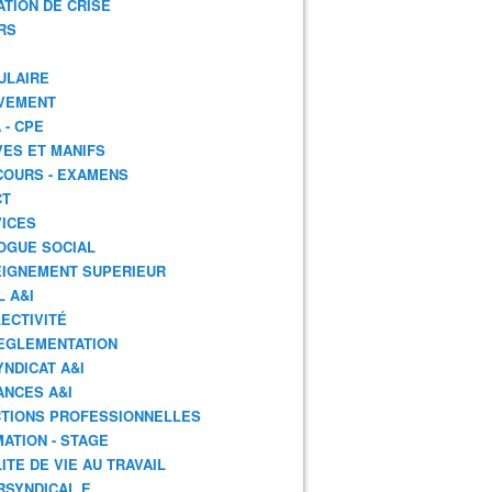
ATION DE CRISE
RS
ULAIRE
VEMENT
 - CPE
ES ET MANIFS
OURS - EXAMENS
CT
ICES
OGUE SOCIAL
IGNEMENT SUPERIEUR
L A&I
ECTIVITÉ
EGLEMENTATION
YNDICAT A&I
ANCES A&I
TIONS PROFESSIONNELLES
ATION - STAGE
ITE DE VIE AU TRAVAIL
RSYNDICAL.E