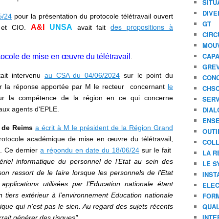
SITU
DIVE
5/24
pour la présentation du protocole télétravail ouvert
GT
des propositions à
A&I
UNSA
 et CIO.
avait fait
CIRC
MOU
CAPA
tocole de mise en œuvre du télétravail
.
GREV
ait intervenu
au CSA du 04/06/2024
sur le point du
CONC
r la réponse apportée par M le recteur concernant
le
CHS
ur la compétence de la région en ce qui concerne
SERV
 aux agents d'EPLE.
DIAL
ENSE
e de Reims
a écrit à M le président de la Région Grand
OUTI
protocole académique de mise en œuvre du télétravail,
COLL
. Ce dernier
a répondu en date du 18/06/24
sur le fait
LA R
ériel informatique du personnel de l’Etat au sein des
LE S
on ressort de le faire lorsque les personnels de l’Etat
INST
 applications utilisées par l’Education nationale étant
ELEC
n tiers extérieur à l’environnement Education nationale
FORM
QUAL
que qui n’est pas le sien. Au regard des sujets récents
INTE
rait générer des risques".