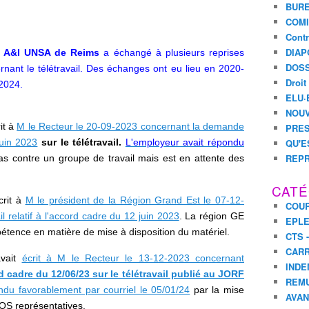
BURE
COMI
Contr
DIAP
n A&I UNSA de Reims
a échangé à plusieurs reprises
DOSS
nant le télétravail. Des échanges ont eu lieu en 2020-
Droit
2024.
ELU·
NOUV
it à
M le Recteur le 20-09-2023 concernant la demande
PRES
juin 2023
sur le télétravail.
L'employeur avait répondu
QU'E
REPR
 pas contre un groupe de travail mais est en attente des
CATÉ
rit à
M le président de la Région Grand Est le 07-12-
COUR
l relatif à l'accord cadre du 12 juin 2023
. La région GE
EPL
étence en matière de mise à disposition du matériel.
CTS 
CARR
vait
écrit à M le Recteur le 13-12-2023 concernant
INDE
 cadre du 12/06/23 sur le télétravail publié au JORF
REM
ndu favorablement par courriel le 05/01/24
par la mise
AVA
 OS représentatives.