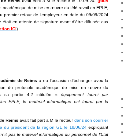
e de Reims
avait écrit à M le recteur le 10-09-24
(plus
le académique de mise en œuvre du télétravail en EPLE,
au premier retour de l'employeur en date du 09/09/2024
 était en attente de signature avant d'être diffusée aux
ation ICI
).
académie de Reims
a eu l’occasion d’échanger avec la
cation du protocole académique de mise en œuvre du
ns sa partie 4.2 intitulée «
équipement fourni par
les EPLE, le matériel informatique est fourni par la
 de Reims
avait fait part à M le recteur
dans son courrier
e du président de la région GE le 18/06/24
expliquant
rnit pas le matériel informatique du personnel de l’Etat