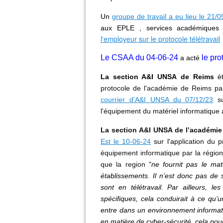
Un
groupe de travail a eu lieu le 21/0
aux EPLE , services académiques
l'employeur sur le protocole télétravail
Le CSAA du 04-06-24
le pro
a acté
La section A&I UNSA de Reims
ét
protocole de l'académie de Reims pa
courrier d'A&I UNSA du 07/12/23
s
l'équipement du matériel informatique
L
a section A&I UNSA de l’académi
Est le 10-06-24
sur l'a
pplication du 
équipement informatique par la région
que la region "
ne fournit pas le mat
établissements. Il n’est donc pas de s
sont en télétravail. Par ailleurs, les
spécifiques, cela conduirait à ce qu’u
entre dans un environnement informati
en matière de cyber-sécurité, cela pour