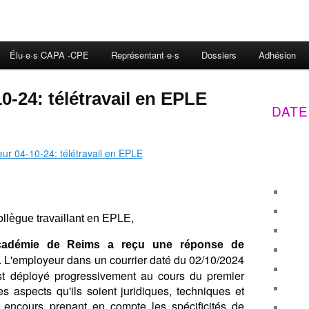
Élu·e·s CAPA -CPE
Représentant·e·s
Dossiers
Adhésion
0-24: télétravail en EPLE
DATE
llègue travaillant en EPLE,
cadémie de Reims a reçu une réponse de
. L'employeur dans un courrier daté du 02/10/2024
est déployé progressivement au cours du premier
s aspects qu'ils soient juridiques, techniques et
t encours prenant en compte les spécificités de