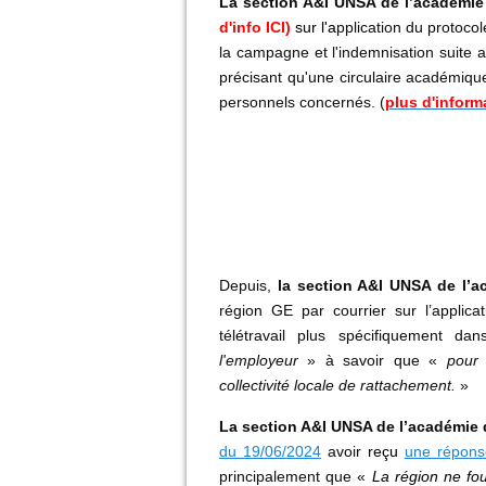
L
a section A&I UNSA de l’académi
d'info ICI)
sur l'a
pplication du protoco
la campagne et l'indemnisation suite 
précisant qu'une circulaire académique
personnels concernés. (
plus d'inform
Depuis,
la section A&I UNSA de l’
région GE par courrier sur l’appli
télétravail plus spécifiquement da
l'employeur
» à savoir que «
pour 
collectivité locale de rattachement.
»
La section A&I UNSA de l’académie
du 19/06/2024
avoir
reçu
une répons
principalement que «
La région ne fou