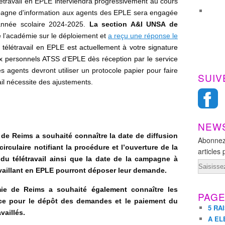
élétravail en EPLE interviendra progressivement au cours
agne d'information aux agents des EPLE sera engagée
année scolaire 2024-2025.
La section A&I UNSA de
é l’académie sur le déploiement et
a reçu une réponse le
e télétravail en EPLE est actuellement à votre signature
ux personnels ATSS d’EPLE dès réception par le service
s agents devront utiliser un protocole papier pour faire
SUIV
ail nécessite des ajustements.
NEW
de Reims a souhaité connaître la date de diffusion
Abonnez
rculaire notifiant la procédure et l’ouverture de la
articles 
 du
télétravail ainsi que la
date de la campagne à
Email
ravaillant en EPLE pourront déposer leur demande.
ie de Reims a souhaité
également
connaître les
PAG
ace pour le dépôt des demandes et le paiement du
5 RA
availlés.
A EL