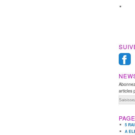
SUIV
NEW
Abonnez
articles 
Email
PAG
5 RA
A EL