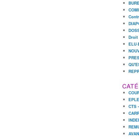
BURE
COMI
Contr
DIAP
DOSS
Droit
ELU·
NOUV
PRES
QU'E
REPR
CATÉ
COUR
EPL
CTS 
CARR
INDE
REM
AVA