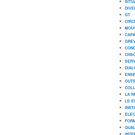
SITU
DIVE
GT
CIRC
MOU
CAPA
GREV
CONC
CHS
SERV
DIAL
ENSE
OUTI
COLL
LA R
LE S
INST
ELEC
FORM
QUAL
INTE