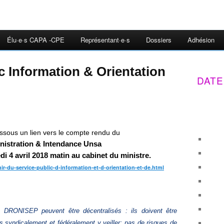
Élu·e·s CAPA -CPE
Représentant·e·s
Dossiers
Adhésion
c Information & Orientation
DATE
ssous un lien vers le compte rendu du
nistration & Intendance Unsa
di 4 avril 2018 matin au cabinet du ministre.
r-du-service-public-d-information-et-d-orientation-et-de.html
en DRONISEP peuvent être décentralisés : ils doivent être
syndicalement et fédéralement y veiller; pas de risques de