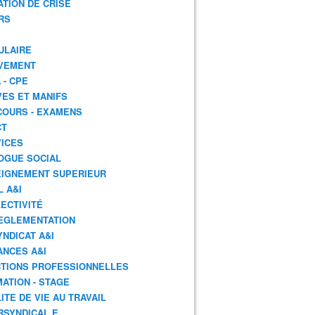
ATION DE CRISE
RS
ULAIRE
VEMENT
 - CPE
ES ET MANIFS
OURS - EXAMENS
CT
ICES
OGUE SOCIAL
IGNEMENT SUPERIEUR
L A&I
ECTIVITÉ
EGLEMENTATION
YNDICAT A&I
ANCES A&I
TIONS PROFESSIONNELLES
ATION - STAGE
ITE DE VIE AU TRAVAIL
RSYNDICAL.E