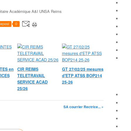
taire Académique A&I UNSA Reims
epost
0
TES en
CIR REIMS
GT 27/02/25 mesures
VICES
TELETRAVAIL
d'ETP ATSS BOP214
SERVICE ACAD
25-26
25/26
SA courrier Rectrice... »