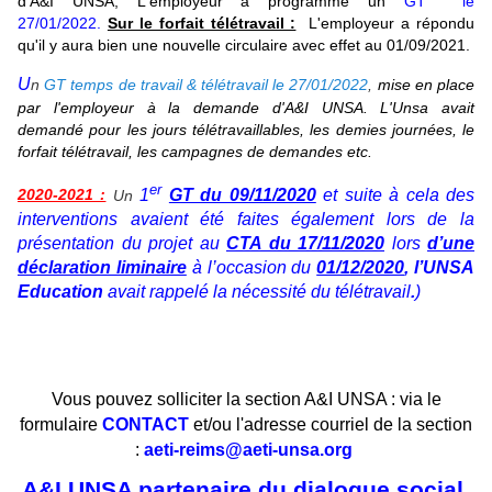
d'A&I UNSA, L'employeur a programmé un
GT le
27/01/2022
.
Sur le forfait télétravail :
L'employeur a répondu
qu'il y aura bien une nouvelle circulaire avec effet au 01/09/2021.
U
n
GT temps de travail & télétravail le 27/01/2022
,
mise en place
par l'employeur à la demande d'A&I UNSA. L'Unsa avait
demandé pour les jours télétravaillables, les demies journées, le
forfait télétravail, les campagnes de demandes etc.
er
1
GT du 09/11/2020
et suite à cela des
2020-2021
:
Un
interventions avaient été faites également lors de la
présentation du projet au
CTA du 17/11/2020
lors
d’une
déclaration liminaire
à l’occasion du
01/12/2020
, l’UNSA
Education
avait rappelé la nécessité du télétravail
.
)
Vous pouvez solliciter la section A&I UNSA : via le
formulaire
CONTACT
et/ou l'adresse courriel de la section
:
aeti-reims@aeti-unsa.org
A&I UNSA partenaire du dialogue social,