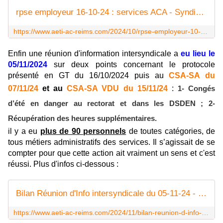
rpse employeur 16-10-24 : services ACA - Syndicat AetI-UNSA Académie Reims
https://www.aeti-ac-reims.com/2024/10/rpse-employeur-10-24.html
Enfin une réunion d'information intersyndicale a
eu lieu le
05/11/2024
sur deux points concernant le protocole
présenté en GT du 16/10/2024 puis au
CSA-SA du
07/11/24
et au
CSA-SA VDU du 15/11/24
:
1- Congés
d’été en danger au rectorat et dans les DSDEN ;
2-
Récupération des heures supplémentaires.
il y a eu
plus de 90 personnels
de toutes catégories, de
tous métiers administratifs des services.
Il s’agissait de se
compter pour que cette action ait vraiment un sens et c'est
réussi. Plus d'infos ci-dessous :
Bilan Réunion d'Info intersyndicale du 05-11-24 - Syndicat AetI-UNSA Académie Reims
https://www.aeti-ac-reims.com/2024/11/bilan-reunion-d-info-intersyndicale-du-05-11-24.html