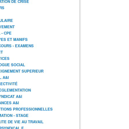
ATION DE CRISE
RS
ULAIRE
VEMENT
 - CPE
ES ET MANIFS
OURS - EXAMENS
CT
ICES
OGUE SOCIAL
IGNEMENT SUPERIEUR
L A&I
ECTIVITÉ
EGLEMENTATION
YNDICAT A&I
ANCES A&I
TIONS PROFESSIONNELLES
ATION - STAGE
ITE DE VIE AU TRAVAIL
RSYNDICAL.E