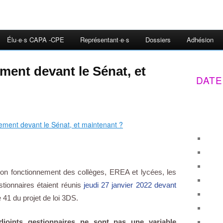
Élu·e·s CAPA -CPE
Représentant·e·s
Dossiers
Adhésion
ment devant le Sénat, et
DATE
 bon fonctionnement des collèges, EREA et lycées, les
stionnaires étaient réunis
jeudi 27 janvier 2022 devant
le 41 du projet de loi 3DS.
adjoints gestionnaires ne sont pas une variable