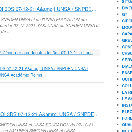
SITU
DIVE
COURRIER AUX DEPUTES LOI 3DS 07-12-21 A&amp;I UNSA / SNPDEN UNSA / UNSA EDUCATION - Syndicat AetI-UNSA Académie Reims
GT
du SNPDEN UNSA et de l'UNSA EDUCATION aux
CIRC
 Courrier 07-12-2021 d'A&I UNSA du SNPDEN UNSA et
MOU
de ...
CAPA
GREV
CONC
http://www.aeti-ac-reims.com/2021/12/courrier-aux-deputes-loi-3ds-07-12-21-a-i-unsa/snpden-unsa/unsa-education.html
CHS
SERV
DIAL
ENSE
OUTI
COLL
LA R
LE S
INST
ELEC
COMMUNIQUE DE PRESSE LOI 3DS 07-12-21 A&amp;I UNSA / SNPDEN UNSA / UNSA EDUCATION - Syndicat AetI-UNSA Académie Reims
FORM
 SNPDEN UNSA et UNSA EDUCATION du 07-12-21
QUAL
presse A&I UNSA SNPDEN UNSA et UNSA
INTE