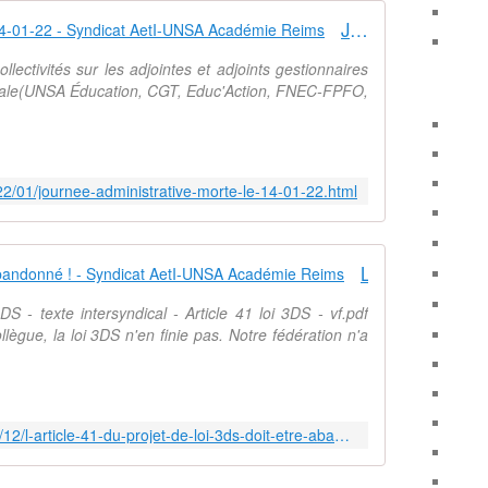
Journée administrative morte le 14-01-22 - Syndicat AetI-UNSA Académie Reims
llectivités sur les adjointes et adjoints gestionnaires
dicale(UNSA Éducation, CGT, Educ'Action, FNEC-FPFO,
22/01/journee-administrative-morte-le-14-01-22.html
L'article 41 projet 3DS doit être abandonné ! - Syndicat AetI-UNSA Académie Reims
3DS - texte intersyndical - Article 41 loi 3DS - vf.pdf
ègue, la loi 3DS n'en finie pas. Notre fédération n'a
http://www.aeti-ac-reims.com/2021/12/l-article-41-du-projet-de-loi-3ds-doit-etre-abandonne.html