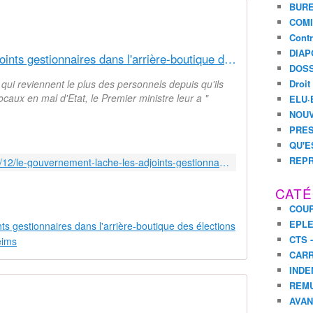
BURE
COMI
Contr
DIAP
Le Gouvernement lâche les adjoints gestionnaires dans l'arrière-boutique des élections ! - Syndicat AetI-UNSA Académie Reims
DOSS
 qui reviennent le plus des personnels depuis qu'ils
Droit
locaux en mal d'Etat, le Premier ministre leur a "
ELU·
NOUV
PRES
QU'E
REPR
http://www.aeti-ac-reims.com/2021/12/le-gouvernement-lache-les-adjoints-gestionnaires-dans-l-arriere-boutique-des-elections.html
CATÉ
COUR
EPL
CTS 
CARR
INDE
REM
AVA