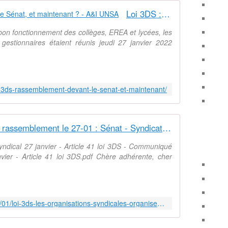
Loi 3DS : rassemblement devant le Sénat, et maintenant ? - A&I UNSA
 bon fonctionnement des collèges, EREA et lycées, les
s gestionnaires étaient réunis jeudi 27 janvier 2022
oi-3ds-rassemblement-devant-le-senat-et-maintenant/
Loi 3DS : les OS organisent un rassemblement le 27-01 : Sénat - Syndicat AetI-UNSA Académie Reims
dical 27 janvier - Article 41 loi 3DS - Communiqué
vier - Article 41 loi 3DS.pdf Chère adhérente, cher
http://www.aeti-ac-reims.com/2022/01/loi-3ds-les-organisations-syndicales-organisent-un-rassemblement-jeudi-devant-le-senat.html