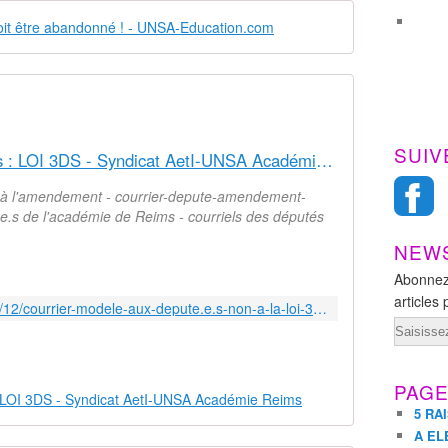
SUIV
Courrier modèle aux député.e.s : LOI 3DS - Syndicat AetI-UNSA Académie Reims
n à l'amendement - courrier-depute-amendement-
.e.s de l'académie de Reims - courriels des députés
NEW
Abonnez
articles 
http://www.aeti-ac-reims.com/2021/12/courrier-modele-aux-depute.e.s-non-a-la-loi-3ds.html
Email
PAG
5 RA
A EL