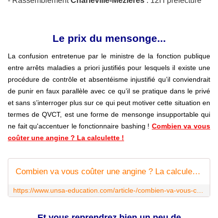
- Rassemblement
Charleville-Mézières
: 12H préfecture
Le prix du mensonge...
La confusion entretenue par le ministre de la fonction publique
entre arrêts maladies a priori justifiés pour lesquels il existe une
procédure de contrôle et absentéisme injustifié qu’il conviendrait
de punir en faux parallèle avec ce qu’il se pratique dans le privé
et sans s’interroger plus sur ce qui peut motiver cette situation en
termes de QVCT, est une forme de mensonge insupportable qui
ne fait qu'accentuer le fonctionnaire bashing !
Combien va vous
coûter une angine ? La calculette !
Combien va vous coûter une angine ? La calculette UNSA à votre disposition - UNSA‑Education.com
https://www.unsa-education.com/article-/combien-va-vous-couter-une-angine-la-calculette-unsa-a-votre-disposition/
Et vous reprendrez bien un peu de