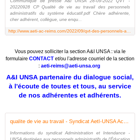
Communiqué de presse A&I UNSA 28-09-2022 QVT -
20220928 CP Qualité de vie au travail des personnels
administratifs du système éducatif.pdf Chère adhérente,
cher adhérent, collègue, une enqu...
http://www.aeti-ac-reims.com/2022/09/qvt-des-personnels-administratifs-du-systeme-educatif-des-ministres-a-l-ecoute-pour-un-budget-2023-a-l-epreuve-des-faits.html
Vous pouvez solliciter la section A&I UNSA : via le
formulaire
CONTACT
et/ou l'adresse courriel de la section
:
aeti-reims@aeti-unsa.org
A&I UNSA partenaire du dialogue social,
à l'écoute de toutes et tous, au service
de nos adhérentes et adhérents.
qualite de vie au travail - Syndicat AetI-UNSA Académie Reims
Informations du syndicat Administration et Intendance -
UNSA destinées aux personnels administratifs de l'Éducation