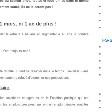
é-es du secteur privé, toutes et tous uni-es dans le même
nement sourd, ils ne le seront pas !
 1 mois, ni 1 an de plus !
uler la retraite à 64 ans et augmenter à 43 ans le nombre
FS-
 c’est toujours non !
e retraite. Il peut se résorber dans le temps. Travailler 2 ans
uvernement a refusé d’examiner nos propositions.
itaire
es salarié·es et agent·es de la Fonction publique qui ont
t les emplois précaires, qui ont un emploi pénible sont les