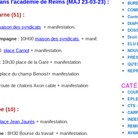
s
ns l'académie de Reims (MAJ 23-03-23) :
BURE
e
COMI
t
rne (51) :
Contr
t
DIAP
o
aison des syndicats
+ manifestation.
DOSS
u
s
Droit
ampagne
: 10H00
maison des syndicats
+ manif.
d
ELU·
a
NOUV
30
place Carnot
+ manifestation.
n
PRES
s
: 10h30 place de la Gare + manifestation
QU'E
l
REPR
a
 place du champ Benoist+ manifestation
r
CATÉ
u
 route de chalons Axon cable + manifestation
COUR
e
l
EPL
e
CTS 
e (10) :
2
CARR
3
INDE
place Jean Jaurès
+ manifestation.
m
REM
a
AVA
ne
: 8H30 Bourse du travail + manifestation.
r