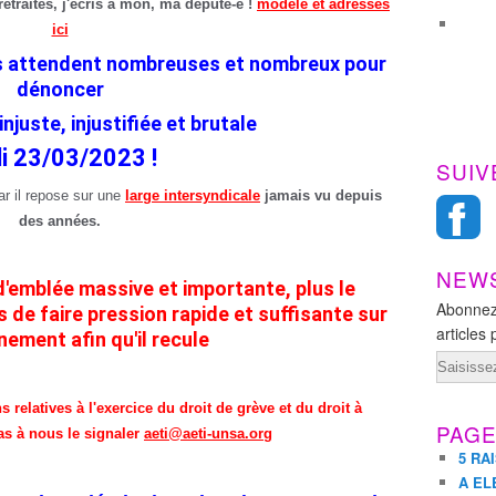
retraites, j'écris à mon, ma député-e !
modèle et adresses
a
p
ici
a
us attendent nombreuses et nombreux pour
r
dénon
cer
l
é
njuste, injustifiée et brutale
,
di 23/03/2023 !
n
SUIV
o
r il repose sur une
large intersyndicale
jamais vu depuis
u
des années.
s
s
e
NEW
 d'emblée massive et importante, plus le
r
Abonnez
e faire pression rapide et suffisante sur
o
articles 
nement afin qu'il recule
n
Email
s
t
o
relatives à l'exercice du droit de grève et du droit à
u
PAG
as à nous le signaler
aeti@aeti-unsa.org
t
5 RA
e
A EL