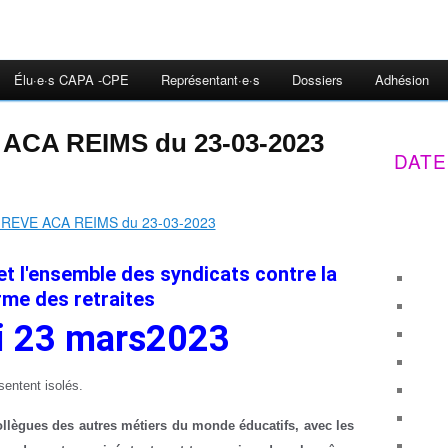
Élu·e·s CAPA -CPE
Représentant·e·s
Dossiers
Adhésion
ACA REIMS du 23-03-2023
DATE
t l'ensemble des syndicats contre la
rme des retraites
di 23 mars2023
sentent isolés.
collègues des autres métiers du monde éducatifs, avec les