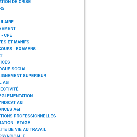
ATION DE CRISE
RS
ULAIRE
VEMENT
 - CPE
ES ET MANIFS
OURS - EXAMENS
CT
ICES
OGUE SOCIAL
IGNEMENT SUPERIEUR
L A&I
ECTIVITÉ
EGLEMENTATION
YNDICAT A&I
ANCES A&I
TIONS PROFESSIONNELLES
ATION - STAGE
ITE DE VIE AU TRAVAIL
RSYNDICAL.E