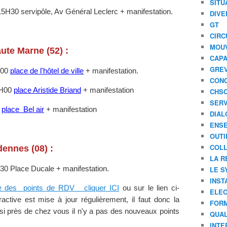
SITU
s
15H30 servipôle, Av Général Leclerc + manifestation.
DIVE
P
GT
o
CIRC
u
r
MOU
ute Marne (52) :
l
CAPA
'
GREV
H00
place de l'hôtel de ville
+ manifestation.
U
CONC
N
7H00
place Aristide Briand
+ manifestation
CHS
S
SERV
A
0
place Bel air
+ manifestation
DIAL
,
ENSE
l
OUTI
e
COLL
d
ennes (08) :
i
LA R
s
LE S
30 Place Ducale + manifestation.
c
INST
o
tive des points de RDV cliquer ICI
ou sur le lien ci-
ELEC
u
ractive est mise à jour régulièrement, il faut donc la
FORM
r
r si près de chez vous il n'y a pas des nouveaux points
QUAL
s
INTE