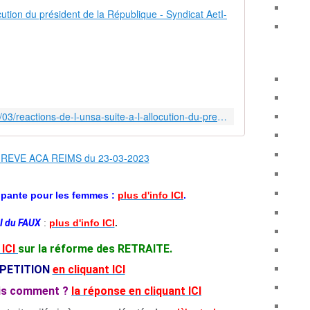
Réactions de
R
e
t
r
a
i
http://www.aeti-ac-reims.com/2023/03/reactions-de-l-unsa-suite-a-l-allocution-du-president-de-la-republique.html
t
e
:
L
e
p
pante pour les femmes :
plus d'info ICI
.
r
é
I du FAUX
:
plus d'info ICI
.
s
i
ICI
sur la réforme des RETRAITE.
d
 PETITION
en cliquant ICI
e
n
ais comment ?
la réponse en cliquant ICI
t