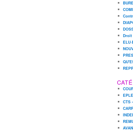
BURE
COMI
Contr
DIAP
DOSS
Droit
ELU·
NOUV
PRES
QU'E
REPR
CATÉ
COUR
EPL
CTS 
CARR
INDE
REM
AVA