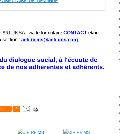
FORMULAIRE_DE_DEMANDE
n A&I UNSA : via le formulaire
CONTACT
et/ou
a section :
aeti-reims@aeti-unsa.org
u dialogue social, à l'écoute de
ice de nos adhérentes et adhérents.
epost
0