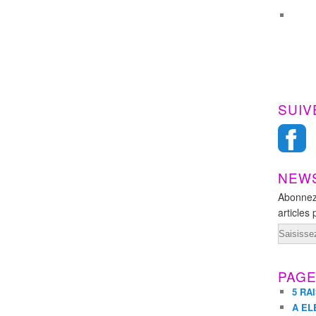
SUIV
NEW
Abonnez
articles 
Email
PAG
5 RA
A EL