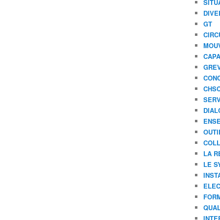
SITU
DIVE
GT
CIRC
MOU
CAPA
GREV
CONC
CHS
SERV
DIAL
ENSE
OUTI
COLL
LA R
LE S
INST
ELEC
FORM
QUAL
INTE