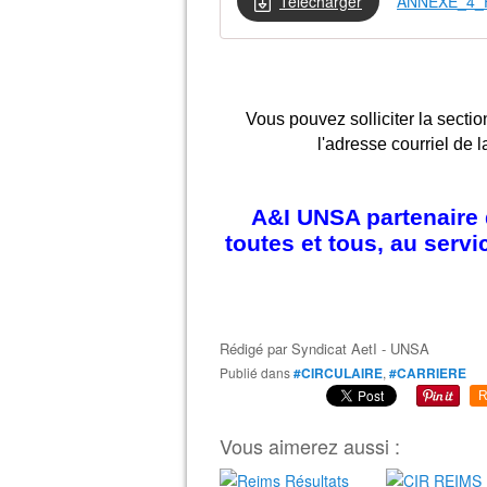
Télécharger
ANNEXE_4_
Vous pouvez solliciter la sectio
l'adresse courriel de l
A&I UNSA partenaire d
toutes et tous, au serv
Rédigé par
Syndicat AetI - UNSA
Publié dans
#CIRCULAIRE
,
#CARRIERE
R
Vous aimerez aussi :