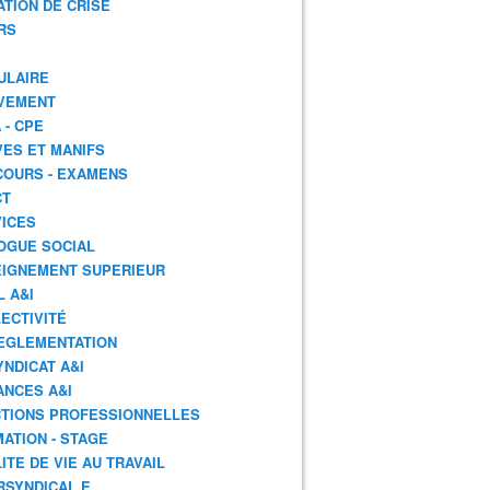
ATION DE CRISE
RS
ULAIRE
VEMENT
 - CPE
ES ET MANIFS
OURS - EXAMENS
CT
ICES
OGUE SOCIAL
IGNEMENT SUPERIEUR
L A&I
ECTIVITÉ
EGLEMENTATION
YNDICAT A&I
ANCES A&I
TIONS PROFESSIONNELLES
ATION - STAGE
ITE DE VIE AU TRAVAIL
RSYNDICAL.E