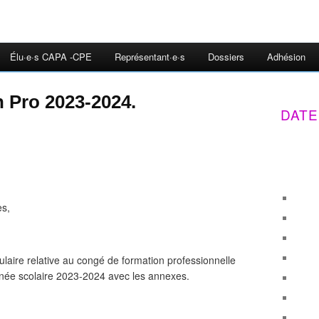
Élu·e·s CAPA -CPE
Représentant·e·s
Dossiers
Adhésion
 Pro 2023-2024.
DATE
es,
culaire relative au congé de formation professionnelle
année scolaire 2023-2024 avec les annexes.