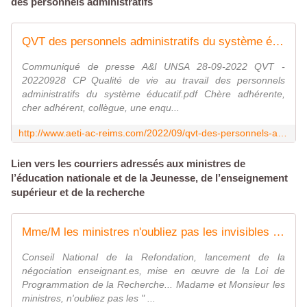
des personnels administratifs
QVT des personnels administratifs du système éducatif : des ministres à l'écoute pour un budget 2023 à l'épreuve des faits - Syndicat AetI-UNSA Académie Reims
Communiqué de presse A&I UNSA 28-09-2022 QVT -
20220928 CP Qualité de vie au travail des personnels
administratifs du système éducatif.pdf Chère adhérente,
cher adhérent, collègue, une enqu...
http://www.aeti-ac-reims.com/2022/09/qvt-des-personnels-administratifs-du-systeme-educatif-des-ministres-a-l-ecoute-pour-un-budget-2023-a-l-epreuve-des-faits.html
Lien vers les courriers adressés aux ministres de
l’éducation nationale et de la Jeunesse, de l’enseignement
supérieur et de la recherche
Mme/M les ministres n'oubliez pas les invisibles - Syndicat AetI-UNSA Académie Reims
Conseil National de la Refondation, lancement de la
négociation enseignant.es, mise en œuvre de la Loi de
Programmation de la Recherche... Madame et Monsieur les
ministres, n'oubliez pas les " ...