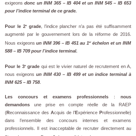
exigeons
donc un INM 365 – IB 404 et un INM 545 – IB 653
pour l’indice terminal de ce grade.
Pour le 2
grade
, l’indice plancher n’a pas été suffisamment
e
augmenté par le gouvernement lors de la réforme de 2016.
Nous exigeons
un INM 396 – IB 451 au 1
échelon et un INM
er
588 – IB 709 pour l’indice terminal.
Pour le 3
grade
qui est le vivier naturel de recrutement en A,
e
nous exigeons
un INM 430 – IB 499 et un indice terminal à
INM 625 – IB 758
.
Les concours et examens professionnels
:
nous
demandons
une prise en compte réelle de la RAEP
(
R
econnaissance des
A
cquis de l’
E
xpérience
P
rofessionnelle)
dans l’ensemble des concours internes et examens
professionnels. Il est inacceptable de recruter directement au