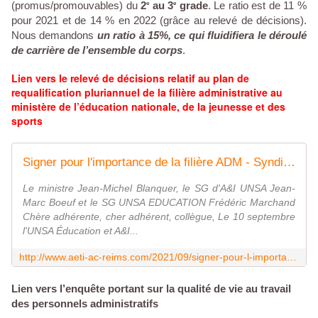
(promus/promouvables) du
2
au 3
grade
. Le ratio est de 11 %
e
e
pour 2021 et de 14 % en 2022 (grâce au relevé de décisions).
Nous demandons
un ratio à 15%, ce qui fluidifiera le déroulé
de carrière de l’ensemble du corps
.
Lien vers le relevé de décisions
relatif au plan de
requalification pluriannuel de la filière administrative au
ministère de l’éducation nationale, de la jeunesse et des
sports
Signer pour l'importance de la filière ADM - Syndicat AetI-UNSA Académie Reims
Le ministre Jean-Michel Blanquer, le SG d'A&I UNSA Jean-
Marc Boeuf et le SG UNSA EDUCATION Frédéric Marchand
Chère adhérente, cher adhérent, collègue, Le 10 septembre
l'UNSA Éducation et A&I...
http://www.aeti-ac-reims.com/2021/09/signer-pour-l-importance-de-la-filiere-administrative.html
Lien vers l’enquête portant sur la qualité de vie au travail
des personnels administratifs