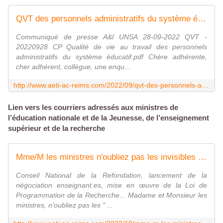
QVT des personnels administratifs du système éducatif : des ministres à l'écoute pour un budget 2023 à l'épreuve des faits - Syndicat AetI-UNSA Académie Reims
Communiqué de presse A&I UNSA 28-09-2022 QVT -
20220928 CP Qualité de vie au travail des personnels
administratifs du système éducatif.pdf Chère adhérente,
cher adhérent, collègue, une enqu...
http://www.aeti-ac-reims.com/2022/09/qvt-des-personnels-administratifs-du-systeme-educatif-des-ministres-a-l-ecoute-pour-un-budget-2023-a-l-epreuve-des-faits.html
Lien vers les courriers adressés aux ministres de
l’éducation nationale et de la Jeunesse, de l’enseignement
supérieur et de la recherche
Mme/M les ministres n'oubliez pas les invisibles - Syndicat AetI-UNSA Académie Reims
Conseil National de la Refondation, lancement de la
négociation enseignant.es, mise en œuvre de la Loi de
Programmation de la Recherche... Madame et Monsieur les
ministres, n'oubliez pas les " ...