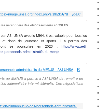
ttps://nuage.unsa.org/index.php/s/zfkZbJyNHFygeAf
 les personnels des établissements et CREPS
é par A&I UNSA avec le MENJS est valable pour tous les
fs et donc de jeunesse et sports. Il a permis des
ui vont se poursuivre en 2023 :
https://www.aeti-
des-personnels-administratifs-du-menjs
Revalorisation pluriannuelle des personnels administratifs du MENJS - A&I UNSA
ports au MENJS a permis à A&I UNSA de remettre en
ion indemnitaire interministérielle. Ces négociations
https://www.aeti-unsa.org/revalorisation-pluriannuelle-des-personnels-administratifs-du-menjs/