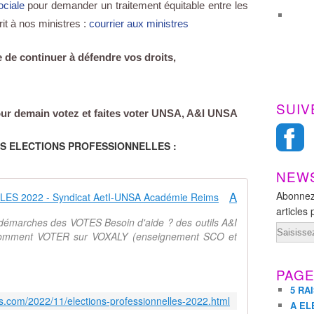
ociale
pour demander un traitement équitable entre les
i
it à nos ministres :
courrier aux ministres
t
i
o
 de continuer à défendre vos droits,
n
n
e
SUIV
m
ur demain votez et faites voter UNSA, A&I UNSA
e
n
ES ELECTIONS PROFESSIONNELLES :
t
d
NEW
e
A ELECTIONS PROFESSIONNELLES 2022 - Syndicat AetI-UNSA Académie Reims
s
Abonnez
a
articles 
s démarches des VOTES Besoin d'aide ? des outils A&I
d
Email
 comment VOTER sur VOXALY (enseignement SCO et
m
i
n
PAG
i
5 RA
s
ms.com/2022/11/elections-professionnelles-2022.html
A EL
t