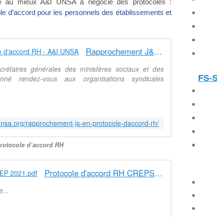
se au mieux A&I UNSA a négocié des protocoles :
le d’accord pour les personnels des établissements et
Rapprochement J&S/EN protocole d'accord RH - A&I UNSA
rétaires générales des ministères sociaux et des
FS-
onné rendez-vous aux organisations syndicales
-unsa.org/rapprochement-js-en-protocole-daccord-rh/
protocole d’accord RH
Protocole d'accord RH CREPS et EP 2021.pdf
...