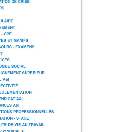
ATION DE CRISE
RS
ULAIRE
VEMENT
 - CPE
ES ET MANIFS
OURS - EXAMENS
CT
ICES
OGUE SOCIAL
IGNEMENT SUPERIEUR
L A&I
ECTIVITÉ
EGLEMENTATION
YNDICAT A&I
ANCES A&I
TIONS PROFESSIONNELLES
ATION - STAGE
ITE DE VIE AU TRAVAIL
RSYNDICAL.E