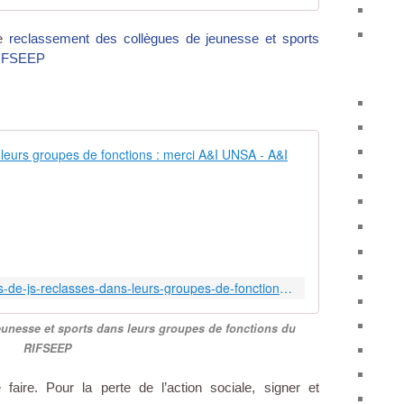
e
reclassement des collègues de jeunesse et sports
 RIFSEEP
Collègues de
P
r
o
b
l
è
https://www.aeti-unsa.org/collegues-de-js-reclasses-dans-leurs-groupes-de-fonctions-merci-ai-unsa/
m
e
eunesse et sports dans leurs groupes de fonctions du
d
RIFSEEP
e
p
o
faire. Pour la perte de l’action sociale, signer et
s