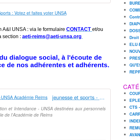
BURE
r
a
COMI
t
Contr
i
DIAP
f
n A&I UNSA : via le formulaire
CONTACT
et/ou
DOSS
s
a section :
aeti-reims@aeti-unsa.org
Droit
d
ELU·
e
NOUV
J
u dialogue social, à l'écoute de
PRES
e
ice de nos adhérentes et adhérents.
QU'E
u
REPR
n
e
s
CATÉ
s
COUR
jeunesse et sports - Syndicat AetI-UNSA Académie Reims
e
EPL
e
CTS 
ation et Intendance - UNSA destinées aux personnels
t
CARR
nale de l'Académie de Reims
S
INDE
p
REM
o
r
AVA