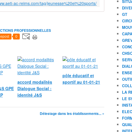
t
SITU
www.aeti-ac-reims.com/tag/jeunesse%20et%20sports/
s
DIVE
d
GT
a
CIRC
n
MOU
s
ECTIONS PROFESSIONNELLES
CAPA
l
epost
0
GREV
e
CONC
s
CHS
g
r
SERV
o
DIAL
u
ENSE
pôle éducatif et
p
OUTI
accord modalités
sportif au 01-01-21
e
COLL
&S GPE
Dialogue Social :
s
LA R
EP
identité J&S
d
LE S
e
INST
f
ELEC
o
Délestage dans les établissements... »
FORM
n
c
QUAL
t
INTE