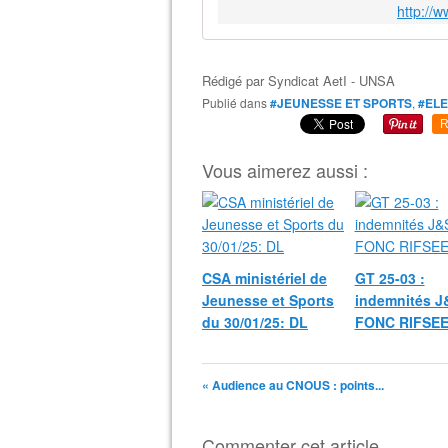
http://
Rédigé par
Syndicat AetI - UNSA
Publié dans
#JEUNESSE ET SPORTS
,
#EL
R
Vous aimerez aussi :
CSA ministériel de
GT 25-03 :
Jeunesse et Sports
indemnités J
du 30/01/25: DL
FONC RIFSE
« Audience au CNOUS : points...
Commenter cet article