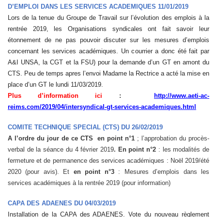
D’EMPLOI DANS LES SERVICES ACADEMIQUES 11/01/2019
Lors de la tenue du Groupe de Travail sur l’évolution des emplois à la
rentrée 2019, les Organisations syndicales ont fait savoir leur
étonnement de ne pas pouvoir discuter sur les mesures d’emplois
concernant les services académiques. Un courrier a donc été fait par
A&I UNSA, la CGT et la FSU) pour la demande d’un GT en amont du
CTS. Peu de temps apres l’envoi Madame la Rectrice a acté la mise en
place d’un GT le lundi 11/03/2019.
Plus d’information ici
:
http://www.aeti-ac-
reims.com/2019/04/intersyndical-gt-services-academiques.html
COMITE TECHNIQUE SPECIAL (CTS) DU 26/02/2019
A l’ordre du jour de ce CTS en
point n°1
; l’approbation du procès-
verbal de la séance du 4 février 2019
. En p
oint n°2
: les modalités de
fermeture et de permanence des services académiques : Noël 2019/été
2020 (pour avis). Et
en point n°3
: Mesures d’emplois dans les
services académiques à la rentrée 2019 (pour information)
CAPA DES ADAENES DU 04/03/2019
Installation de la CAPA des ADAENES. Vote du nouveau règlement