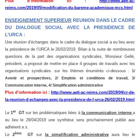
Plus d’information ici
:
http://www.aeti-ac-
reims.com/2019/05/modification-du-bareme-academique-mcs.html
ENSEIGNEMENT SUPERIEUR
REUNION DANS LE CADRE
DU DIALOGUE SOCIAL AVEC LA PRESIDENCE DE
L’URCA :
Une réunion d’échanges dans le cadre du dialogue social a eu lieu avec
la présidence de l’URCA le 26/02/2019. Bilan à la suite de nombreuses
questions de la part des organisations syndicales, Monsieur Gellé,
président, a proposé de mettre en place 4 groupes de travails avec les
organisations syndicales. sur les thèmes énumérés ci-dessous :
1/
Avenir et prospectives, 2/ Emplois et conditions de travail, 3/
Communication interne, 4/ Simplification administrative
Plus d’information ici
:
http://www.aeti-ac-reims.com/2019/04/cr-de-
la-reunion-d-echanges-avec-la-presidence-de-l-urca-26/02/2019.html
er
Le
1
GT
sur les problématiques liées à
la communication interne
a
eu lieu le 29/04/2019 une synthèse sera prochainement publié aux
adhérent.e.s.
ème
Le
2
GT
sur
la simplification administrative
aura lieu le