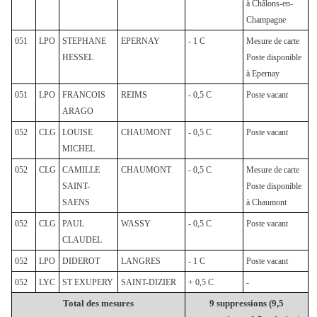
à Châlons-en-
Champagne
051
LPO
STEPHANE
EPERNAY
- 1 C
Mesure de carte
HESSEL
Poste disponible
à Epernay
051
LPO
FRANCOIS
REIMS
- 0,5 C
Poste vacant
ARAGO
052
CLG
LOUISE
CHAUMONT
- 0,5 C
Poste vacant
MICHEL
052
CLG
CAMILLE
CHAUMONT
- 0,5 C
Mesure de carte
SAINT-
Poste disponible
SAENS
à Chaumont
052
CLG
PAUL
WASSY
- 0,5 C
Poste vacant
CLAUDEL
052
LPO
DIDEROT
LANGRES
- 1 C
Poste vacant
052
LYC
ST EXUPERY
SAINT-DIZIER
+ 0,5 C
-
Total des mesures
9 suppressions (9,5