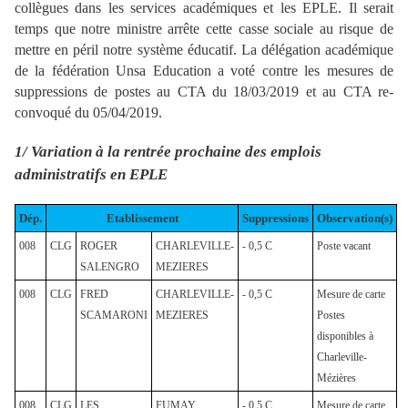
collègues dans les services académiques et les EPLE. Il serait
temps que notre ministre arrête cette casse sociale au risque de
mettre en péril notre système éducatif. La délégation académique
de la fédération Unsa Education a voté contre les mesures de
suppressions de postes au CTA du 18/03/2019 et au CTA re-
convoqué du 05/04/2019.
1/ Variation à la rentrée prochaine des emplois
administratifs en EPLE
Dép.
Etablissement
Suppressions
Observation(s)
008
CLG
ROGER
CHARLEVILLE-
- 0,5 C
Poste vacant
SALENGRO
MEZIERES
008
CLG
FRED
CHARLEVILLE-
- 0,5 C
Mesure de carte
SCAMARONI
MEZIERES
Postes
disponibles à
Charleville-
Mézières
008
CLG
LES
FUMAY
- 0,5 C
Mesure de carte