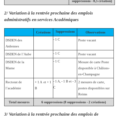
suppressions - 0,5 création)
2/ Variation à la rentrée prochaine des emplois
administratifs en
services Académiques
Suppressions
Créations
Observations
- 1 C
DSDEN des
Poste vacant
Ardennes
- 1 C
DSDEN de l’Aube
Poste vacant
- 1 C
DSDEN de la
Mesure de carte
Poste
Marne
disponible à Châlons-
en-Champagne
- 1 A, - 1 B et - 3
Rectorat de
+ 1 A et + 1
2 mesures de carte,
C
l’académie
B
postes disponibles sur
Reims
Total mesures
6 suppressions (8 suppressions - 2 créations)
3/ Variation à la rentrée prochaine des emplois de