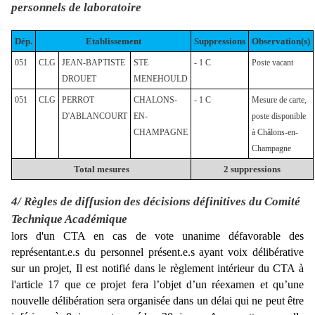
personnels de laboratoire
Dép.
Etablissement
Suppressions
Observation(s)
051
CLG
JEAN-BAPTISTE
STE
- 1 C
Poste vacant
DROUET
MENEHOULD
051
CLG
PERROT
CHALONS-
- 1 C
Mesure de carte,
D'ABLANCOURT
EN-
poste disponible
CHAMPAGNE
à Châlons-en-
Champagne
Total mesures
2 suppressions
4/ Règles de diffusion des décisions définitives du Comité
Technique Académique
lors d'un CTA en cas de vote unanime défavorable des
représentant.e.s du personnel présent.e.s ayant voix délibérative
sur un projet, Il est notifié dans le règlement intérieur du CTA à
l'article 17 que ce projet fera l’objet d’un réexamen et qu’une
nouvelle délibération sera organisée dans un délai qui ne peut être