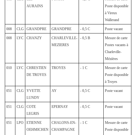
AURAINS
Poste disponible
à Vireux
Wallerand
008
CLG
GRANDPRE
GRANDPRE
- 0,5 C
Poste vacant
008
LYC
CHANZY
CHARLEVILLE-
- 0,5 B
Mesure de carte
MEZIERES
Postes vacants à
Charleville-
Mézières
010
LYC
CHRESTIEN
TROYES
- 1 C
Mesure de carte
DE TROYES
Poste disponible
à Troyes
051
CLG
YVETTE
AY
- 0,5 C
Poste vacant
LUNDY
051
CLG
COTE
EPERNAY
- 0,5 C
Poste vacant
LEGRIS
051
LPO
ETIENNE
CHALONS-EN-
- 1 C
Mesure de carte
OEHMICHEN
CHAMPAGNE
Poste disponible