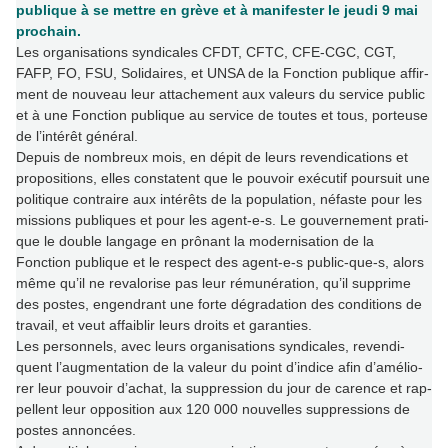
publique à se mettre en grève et à manifester le jeudi 9 mai
prochain.
Les orga­ni­sa­tions syn­di­ca­les CFDT, CFTC, CFE-CGC, CGT,
FAFP, FO, FSU, Solidaires, et UNSA de la Fonction publi­que affir­
ment de nou­veau leur atta­che­ment aux valeurs du ser­vice public
et à une Fonction publi­que au ser­vice de toutes et tous, por­teuse
de l’inté­rêt géné­ral.
Depuis de nom­breux mois, en dépit de leurs reven­di­ca­tions et
pro­po­si­tions, elles cons­ta­tent que le pou­voir exé­cu­tif pour­suit une
poli­ti­que contraire aux inté­rêts de la popu­la­tion, néfaste pour les
mis­sions publi­ques et pour les agent-e-s. Le gou­ver­ne­ment pra­ti­
que le double lan­gage en prô­nant la moder­ni­sa­tion de la
Fonction publi­que et le res­pect des agent-e-s public-que-s, alors
même qu’il ne reva­lo­rise pas leur rému­né­ra­tion, qu’il sup­prime
des postes, engen­drant une forte dégra­da­tion des condi­tions de
tra­vail, et veut affai­blir leurs droits et garan­ties.
Les per­son­nels, avec leurs orga­ni­sa­tions syn­di­ca­les, reven­di­
quent l’aug­men­ta­tion de la valeur du point d’indice afin d’amé­lio­
rer leur pou­voir d’achat, la sup­pres­sion du jour de carence et rap­
pel­lent leur oppo­si­tion aux 120 000 nou­vel­les sup­pres­sions de
postes annon­cées.