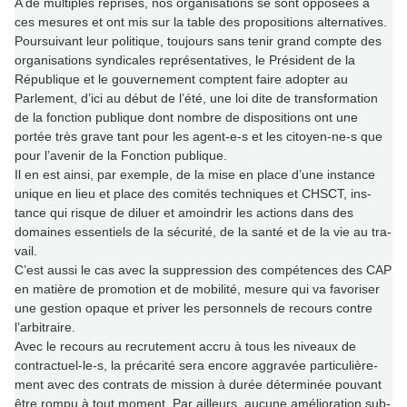
A de mul­ti­ples repri­ses, nos orga­ni­sa­tions se sont oppo­sées à
ces mesu­res et ont mis sur la table des pro­po­si­tions alter­na­ti­ves.
Poursuivant leur poli­ti­que, tou­jours sans tenir grand compte des
orga­ni­sa­tions syn­di­ca­les repré­sen­ta­ti­ves, le Président de la
République et le gou­ver­ne­ment comp­tent faire adop­ter au
Parlement, d’ici au début de l’été, une loi dite de trans­for­ma­tion
de la fonc­tion publi­que dont nombre de dis­po­si­tions ont une
portée très grave tant pour les agent-e-s et les citoyen-ne-s que
pour l’avenir de la Fonction publi­que.
Il en est ainsi, par exem­ple, de la mise en place d’une ins­tance
unique en lieu et place des comi­tés tech­ni­ques et CHSCT, ins­
tance qui risque de diluer et amoin­drir les actions dans des
domai­nes essen­tiels de la sécu­rité, de la santé et de la vie au tra­
vail.
C’est aussi le cas avec la sup­pres­sion des com­pé­ten­ces des CAP
en matière de pro­mo­tion et de mobi­lité, mesure qui va favo­ri­ser
une ges­tion opaque et priver les per­son­nels de recours contre
l’arbi­traire.
Avec le recours au recru­te­ment accru à tous les niveaux de
contrac­tuel-le-s, la pré­ca­rité sera encore aggra­vée par­ti­cu­liè­re­
ment avec des contrats de mis­sion à durée déter­mi­née pou­vant
être rompu à tout moment. Par ailleurs, aucune amé­lio­ra­tion sub­