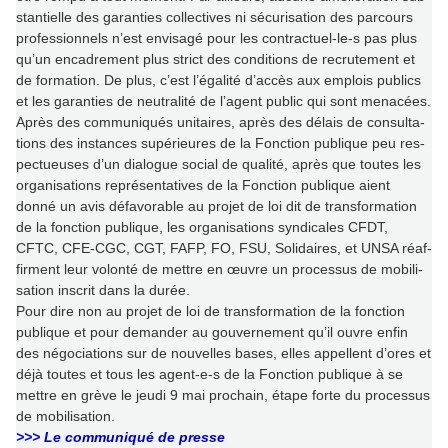
stan­tielle des garan­ties col­lec­ti­ves ni sécu­ri­sa­tion des par­cours
pro­fes­sion­nels n’est envi­sagé pour les contrac­tuel-le-s pas plus
qu’un enca­dre­ment plus strict des condi­tions de recru­te­ment et
de for­ma­tion. De plus, c’est l’égalité d’accès aux emplois publics
et les garan­ties de neu­tra­lité de l’agent public qui sont mena­cées.
Après des com­mu­ni­qués uni­tai­res, après des délais de consul­ta­
tions des ins­tan­ces supé­rieu­res de la Fonction publi­que peu res­
pec­tueu­ses d’un dia­lo­gue social de qua­lité, après que toutes les
orga­ni­sa­tions repré­sen­ta­ti­ves de la Fonction publi­que aient
donné un avis défa­vo­ra­ble au projet de loi dit de trans­for­ma­tion
de la fonc­tion publi­que, les orga­ni­sa­tions syn­di­ca­les CFDT,
CFTC, CFE-CGC, CGT, FAFP, FO, FSU, Solidaires, et UNSA réaf­
fir­ment leur volonté de mettre en œuvre un pro­ces­sus de mobi­li­
sa­tion ins­crit dans la durée.
Pour dire non au projet de loi de trans­for­ma­tion de la fonc­tion
publi­que et pour deman­der au gou­ver­ne­ment qu’il ouvre enfin
des négo­cia­tions sur de nou­vel­les bases, elles appel­lent d’ores et
déjà toutes et tous les agent-e-s de la Fonction publi­que à se
mettre en grève le jeudi 9 mai pro­chain, étape forte du pro­ces­sus
de mobi­li­sa­tion.
>>> Le communiqué de presse