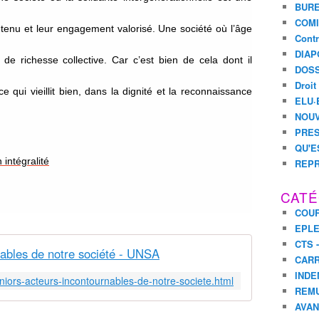
BURE
COMI
outenu et leur engagement valorisé. Une société où l’âge
Contr
DIAP
 de richesse collective. Car c’est bien de cela dont il
DOSS
Droit
e qui vieillit bien, dans la dignité et la reconnaissance
ELU·
NOUV
PRES
QU'E
intégralité
REPR
CATÉ
COUR
EPL
CTS 
nables de notre société - UNSA
CARR
INDE
niors-acteurs-incontournables-de-notre-societe.html
REM
AVA