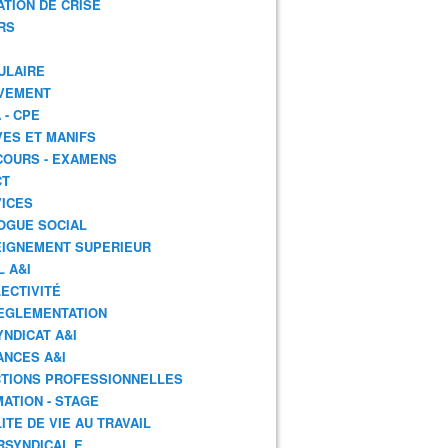
ATION DE CRISE
RS
ULAIRE
VEMENT
 - CPE
ES ET MANIFS
OURS - EXAMENS
CT
ICES
OGUE SOCIAL
IGNEMENT SUPERIEUR
L A&I
ECTIVITÉ
EGLEMENTATION
YNDICAT A&I
ANCES A&I
TIONS PROFESSIONNELLES
ATION - STAGE
ITE DE VIE AU TRAVAIL
RSYNDICAL.E