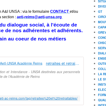
SITU
DIVE
GT
n A&I UNSA : via le formulaire
CONTACT
et/ou
CIRC
a section :
aeti-reims@aeti-unsa.org
MOU
u dialogue social, à l'écoute de
CAPA
ice de nos adhérentes et adhérents.
GREV
CONC
ain au coeur de nos métiers
CHS
SERV
DIAL
ENSE
retraites et retraitables - Syndicat AetI-UNSA Académie Reims
OUTI
COLL
ation et Intendance - UNSA destinées aux personnels
LA R
nale de l'Académie de Reims
LE S
INST
ELEC
FORM
eti-ac-reims.com/tag/retraites%20et%20retraitables/
QUAL
INTE