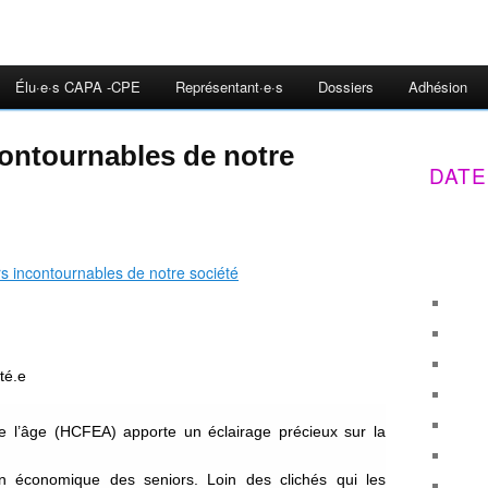
Élu·e·s CAPA -CPE
Représentant·e·s
Dossiers
Adhésion
contournables de notre
DATE
té.e
e l’âge (HCFEA) apporte un éclairage précieux sur la
tion économique des seniors. Loin des clichés qui les